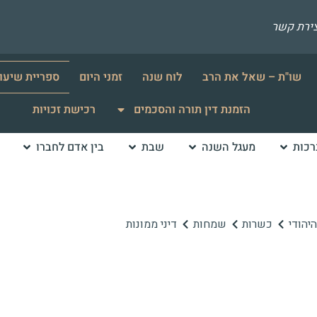
צירת קשר
שו"ת – שאל את הרב
לוח שנה
זמני היום
ספריית שיעו
הזמנת דין תורה והסכמים
רכישת זכויות
רכות
מעגל השנה
שבת
בין אדם לחברו
יהודי
כשרות
שמחות
דיני ממונות