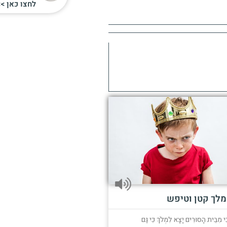
לחצו כאן >>
מלך קטן וטיפש
ִּי מִבֵּית הָסוּרִים יָצָא לִמְלֹךְ כִּי גַּם