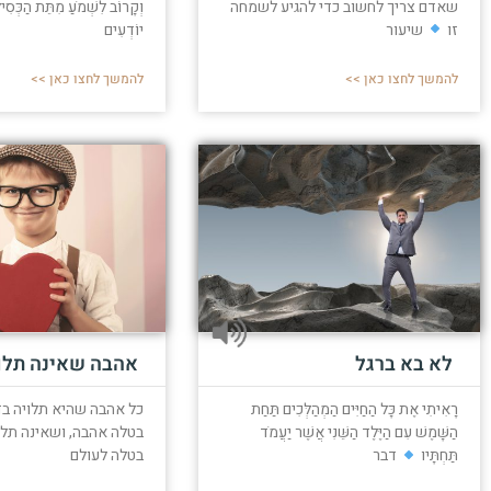
שאדם צריך לחשוב כדי להגיע לשמחה
וְקָרוֹב לִשְׁמֹעַ מִתֵּת הַכְּסִי
זו
שיעור
יוֹדְעִים
להמשך לחצו כאן >>
להמשך לחצו כאן >>
לא בא ברגל
אהבה שאינה תלו
רָאִיתִי אֶת כָּל הַחַיִּים הַמְהַלְּכִים תַּחַת
כל אהבה שהיא תלויה בד
הַשָּׁמֶשׁ עִם הַיֶּלֶד הַשֵּׁנִי אֲשֶׁר יַעֲמֹד
בטלה אהבה, ושאינה תלו
תַּחְתָּיו
דבר
בטלה לעולם