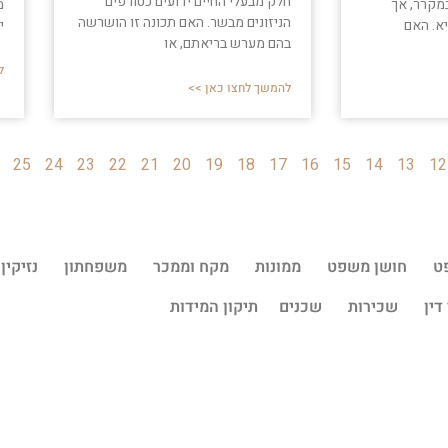
חלק מבעלי החיים ידועים כטורפים
במקרר, אך
מ
הניזונים מבשר. האם תכונה זו הושרשה
א. האם
י
בהם מערש בריאתם, או
ל
להמשך לחצו כאן >>
25
24
23
22
21
20
19
18
17
16
15
14
13
12
ט
חושן משפט
ממונות
מקח וממכר
משפחתון
נזיקין
דין
שכירות
שכנים
תיקון המידות