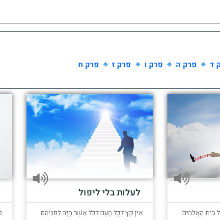
 ד
פרק ה
פרק ו
פרק ז
פרק ח
לעלות בלי ליפול
אֶל בֵּית הָאֱלֹהִים
אֵין קֵץ לְכָל הָעָם לְכֹל אֲשֶׁר הָיָה לִפְנֵיהֶם
כ