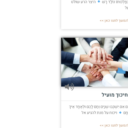
ְּמַלְכוּתוֹ נוֹלַד רָשׁ
היצר הרע שולט
ל
המשך לחצו כאן >>
חיכוך מועיל
ַּם אִם יִשְׁכְּבוּ שְׁנַיִם וְחַם לָהֶם וּלְאֶחָד אֵיךְ
ֵחָם
ויכוח על מנת להגיע אל
המשך לחצו כאן >>