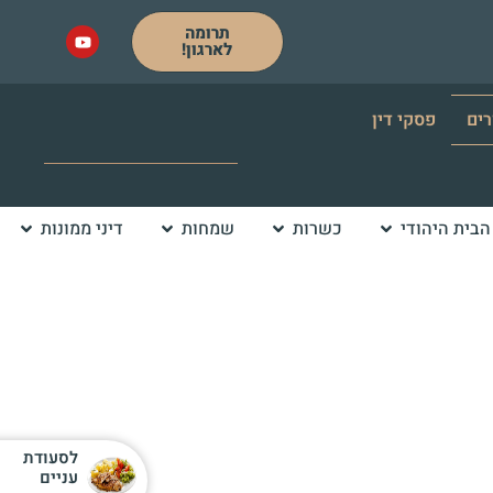
תרומה
לארגון!
רים
פסקי דין
הבית היהודי
כשרות
שמחות
דיני ממונות
לסעודת
עניים