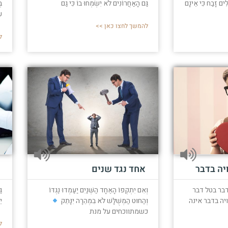
לִים זָבַח כִּי אֵינָם
גַּם הָאַחֲרוֹנִים לֹא יִשְׂמְחוּ בוֹ כִּי גַם
ב
ע
להמשך לחצו כאן >>
ל
יה בדבר
אחד נגד שנים
בר בטל דבר
וְאִם יִתְקְפוֹ הָאֶחָד הַשְּׁנַיִם יַעַמְדוּ נֶגְדּוֹ
ג
יה בדבר אינה
וְהַחוּט הַמְשֻׁלָּשׁ לֹא בִמְהֵרָה יִנָּתֵק
י
כשמתווכחים על מנת
ל