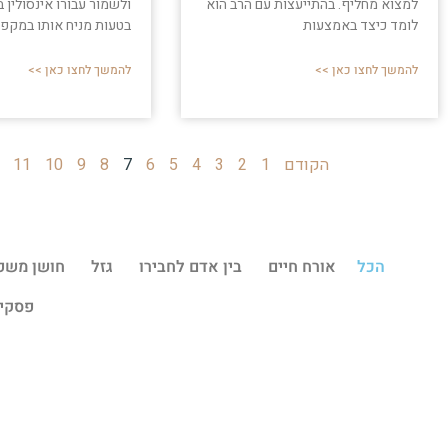
ולשמור עבורו אינסולין 
למצוא מחליף. בהתייעצות עם הרב הוא
בטעות מניח אותו במקפי
לומד כיצד באמצעות
להמשך לחצו כאן >>
להמשך לחצו כאן >>
הקודם
1
2
3
4
5
6
7
8
9
10
11
הכל
אורח חיים
בין אדם לחבירו
גזל
חושן משפ
פסקי 