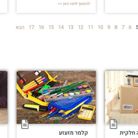
להמשך לחצו כאן >>
6
7
8
9
10
11
12
13
14
15
16
17
הבא
 חלקית
קלמר מזעזע