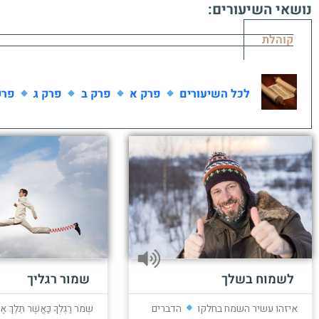
נושאי השיעורים:
קוהלת
לכל השיעורים
פרק א
פרק ב
פרק ג
פרק
לשמוח בשלך
שמור רגליך
איזהו עשיר השמח בחלקו
הדברים
שְׁמֹר רַגְלְךָ כַּאֲשֶׁר תֵּלֵךְ 