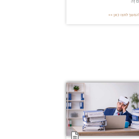
ַּם זֶה
המשך לחצו כאן >>