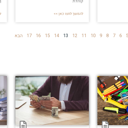
קוהלת
ג
להמשך לחצו כאן >>
ל
6
7
8
9
10
11
12
13
14
15
16
17
הבא