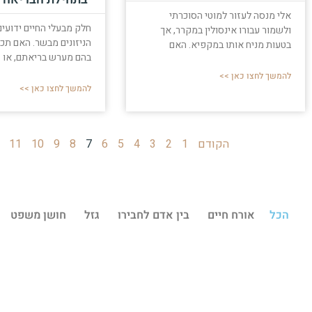
אלי מנסה לעזור למוטי הסוכרתי
חלק מבעלי החיים ידועים
ולשמור עבורו אינסולין במקרר, אך
הניזונים מבשר. האם תכ
בטעות מניח אותו במקפיא. האם
בהם מערש בריאתם, או
להמשך לחצו כאן >>
להמשך לחצו כאן >>
הקודם
1
2
3
4
5
6
7
8
9
10
11
הכל
אורח חיים
בין אדם לחבירו
גזל
חושן משפט