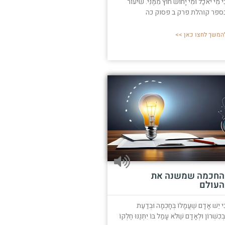
ִּי מִי יֹאכַל וּמִי יָחוּשׁ חוּץ מִמֶּנִּי. שיעור
ספר קוהלת פרק ב פסוק כה
המשך לחצו כאן >>
החכמה שמשנה את
העולם
ִּי יֵשׁ אָדָם שֶׁעֲמָלוֹ בְּחָכְמָה וּבְדַעַת
בְכִשְׁרוֹן וּלְאָדָם שֶׁלֹּא עָמַל בּוֹ יִתְּנֶנּוּ חֶלְקוֹ