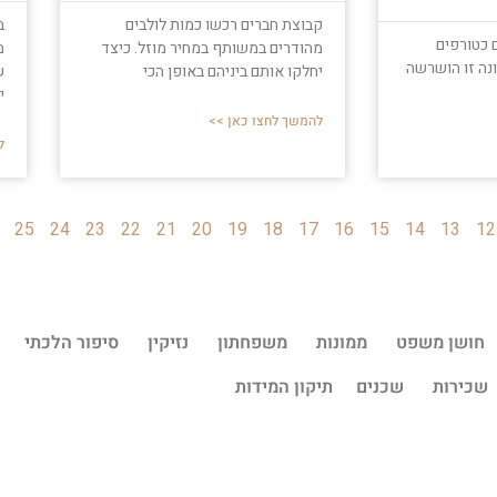
קבוצת חברים רכשו כמות לולבים
ב
 כטורפים
מהודרים במשותף במחיר מוזל. כיצד
מ
ונה זו הושרשה
יחלקו אותם ביניהם באופן הכי
ש
י
להמשך לחצו כאן >>
ל
25
24
23
22
21
20
19
18
17
16
15
14
13
12
חושן משפט
ממונות
משפחתון
נזיקין
סיפור הלכתי
שכירות
שכנים
תיקון המידות