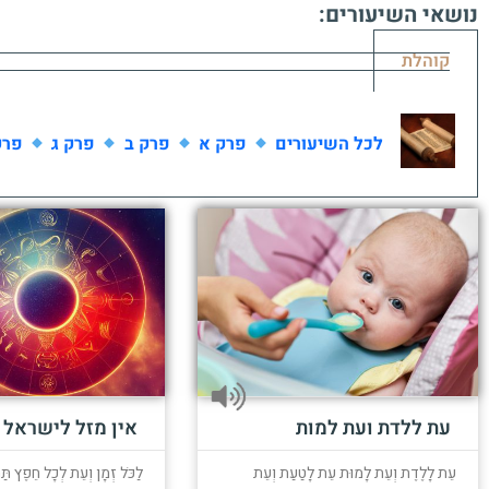
נושאי השיעורים:
קוהלת
לכל השיעורים
פרק א
פרק ב
פרק ג
פרק
עת ללדת ועת למות
אין מזל לישראל
עֵת לָלֶדֶת וְעֵת לָמוּת עֵת לָטַעַת וְעֵת
לַכֹּל זְמָן וְעֵת לְכָל חֵפֶץ תַּ