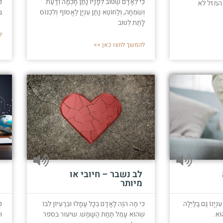
כִּי לְאָדָם שֶׁטּוֹב לְפָנָיו נָתַן חָכְמָה וְדַעַת
כ
 המזל לא
וְשִׂמְחָה, וְלַחוֹטֶא נָתַן עִנְיָן לֶאֱסוֹף וְלִכְנוֹס
ב
לָתֵת לְטוֹב
ל
להמשך לחצו כאן >>
לב נשבר – חיובי או
מיותר
ְיָנוֹ גַּם בַּלַּיְלָה
כִּי מֶה הֹוֶה לָאָדָם בְּכָל עֲמָלוֹ וּבְרַעְיוֹן לִבּוֹ
כ
וּא.
שְׁהוּא עָמֵל תַּחַת הַשָּׁמֶשׁ. שיעור בספר
וּ