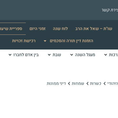
צירת קשר
שו"ת – שאל את הרב
לוח שנה
זמני היום
ספריית שיעו
הזמנת דין תורה והסכמים
רכישת זכויות
רכות
מעגל השנה
שבת
בין אדם לחברו
יהודי
כשרות
שמחות
דיני ממונות