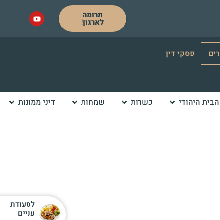
תרומה
לארגון!
רים
פסקי דין
הבית היהודי
כשרות
שמחות
דיני ממונות
לסעודת
עניים