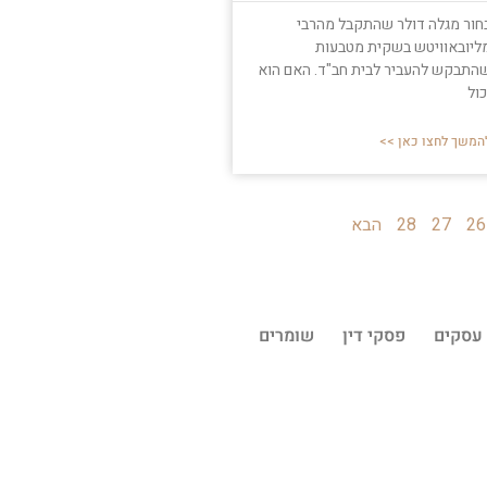
חור מגלה דולר שהתקבל מהרבי
ליובאוויטש בשקית מטבעות
התבקש להעביר לבית חב"ד. האם הוא
כול
המשך לחצו כאן >>
26
27
28
הבא
עסקים
פסקי דין
שומרים