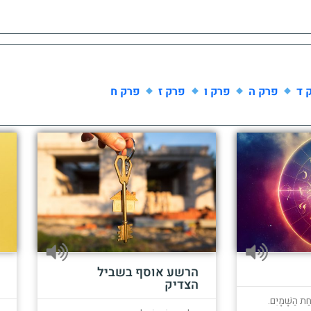
 ד
פרק ה
פרק ו
פרק ז
פרק ח
הרשע אוסף בשביל
הצדיק
חַת הַשָּׁמָיִם.