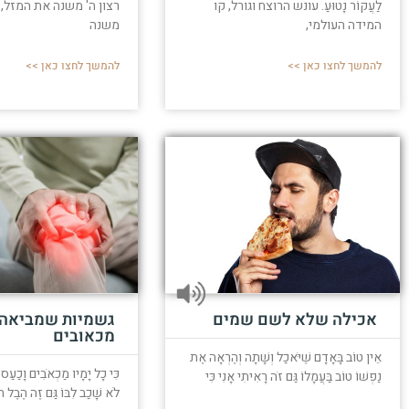
לַעֲקוֹר נָטוּעַ. עונש הרוצח וגורל, קו
רצון ה' משנה את המזל,
המידה העולמי,
משנה
להמשך לחצו כאן >>
להמשך לחצו כאן >>
אכילה שלא לשם שמים
גשמיות שמביאה
מכאובים
אֵין טוֹב בָּאָדָם שֶׁיֹּאכַל וְשָׁתָה וְהֶרְאָה אֶת
כִּי כָל יָמָיו מַכְאֹבִים וָכַעַס עִנ
נַפְשׁוֹ טוֹב בַּעֲמָלוֹ גַּם זֹה רָאִיתִי אָנִי כִּי
לֹא שָׁכַב לִבּוֹ גַּם זֶה הֶבֶל ה