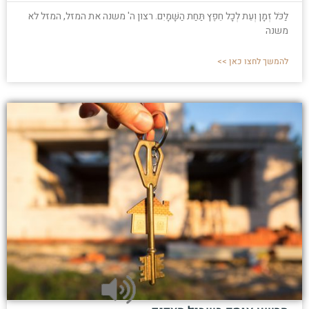
לַכֹּל זְמָן וְעֵת לְכָל חֵפֶץ תַּחַת הַשָּׁמָיִם. רצון ה' משנה את המזל, המזל לא
משנה
להמשך לחצו כאן >>