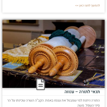
להמשך לחצו כאן >>
תנאי לתורה – ענווה
התורה ניתנת למי שמבטל את עצמו באמת. הקב"ה השרה שכינתו על הר
סיני השפל. משה