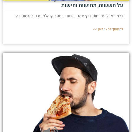
על חששות, תחושות וחישות
כִּי מִי יֹאכַל וּמִי יָחוּשׁ חוּץ מִמֶּנִּי. שיעור בספר קוהלת פרק ב פסוק כה
להמשך לחצו כאן >>