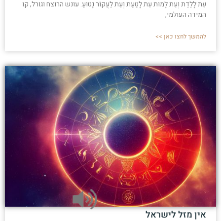
עֵת לָלֶדֶת וְעֵת לָמוּת עֵת לָטַעַת וְעֵת לַעֲקוֹר נָטוּעַ. עונש הרוצח וגורל, קו
המידה העולמי,
להמשך לחצו כאן >>
אין מזל לישראל