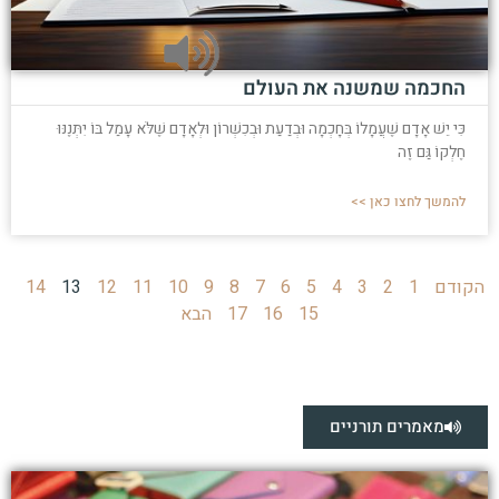
החכמה שמשנה את העולם
כִּי יֵשׁ אָדָם שֶׁעֲמָלוֹ בְּחָכְמָה וּבְדַעַת וּבְכִשְׁרוֹן וּלְאָדָם שֶׁלֹּא עָמַל בּוֹ יִתְּנֶנּוּ
חֶלְקוֹ גַּם זֶה
להמשך לחצו כאן >>
הקודם
1
2
3
4
5
6
7
8
9
10
11
12
13
14
15
16
17
הבא
מאמרים תורניים