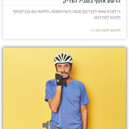
הרשע אוסף בשביל הצדיק
כִּי לְאָדָם שֶׁטּוֹב לְפָנָיו נָתַן חָכְמָה וְדַעַת וְשִׂמְחָה, וְלַחוֹטֶא נָתַן עִנְיָן לֶאֱסוֹף
וְלִכְנוֹס לָתֵת לְטוֹב
להמשך לחצו כאן >>