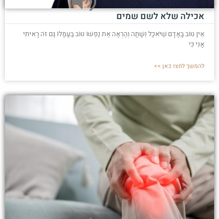
אכילה שלא לשם שמים
אֵין טוֹב בָּאָדָם שֶׁיֹּאכַל וְשָׁתָה וְהֶרְאָה אֶת נַפְשׁוֹ טוֹב בַּעֲמָלוֹ גַּם זֹה רָאִיתִי
אָנִי כִּי
להמשך לחצו כאן >>