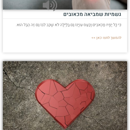
גשמיות שמביאה מכאובים
כִּי כָל יָמָיו מַכְאֹבִים וָכַעַס עִנְיָנוֹ גַּם בַּלַּיְלָה לֹא שָׁכַב לִבּוֹ גַּם זֶה הֶבֶל הוּא.
להמשך לחצו כאן >>