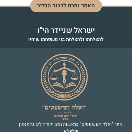
האתר נתרם לכבוד הנדיב
דוד בן מנחם
לעילוי נשמה - כ"ז אדר התשפ"ד
ישראל שניידר הי"ו
להצלחתו ולהצלחת בני משפחתו שיחיו
אתר "ואלה המשפטים" בראשות הרב יהודה ליב נחמנסון
שליט"א.