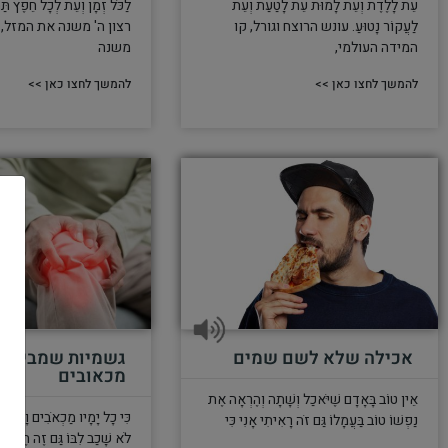
עֵת לָלֶדֶת וְעֵת לָמוּת עֵת לָטַעַת וְעֵת
לַכֹּל זְמָן וְעֵת לְכָל חֵפֶץ תַּ
לַעֲקוֹר נָטוּעַ. עונש הרוצח וגורל, קו
רצון ה' משנה את המזל,
המידה העולמי,
משנה
להמשך לחצו כאן >>
להמשך לחצו כאן >>
אכילה שלא לשם שמים
גשמיות שמביאה
מכאובים
אֵין טוֹב בָּאָדָם שֶׁיֹּאכַל וְשָׁתָה וְהֶרְאָה אֶת
כִּי כָל יָמָיו מַכְאֹבִים וָכַעַס עִנ
נַפְשׁוֹ טוֹב בַּעֲמָלוֹ גַּם זֹה רָאִיתִי אָנִי כִּי
לֹא שָׁכַב לִבּוֹ גַּם זֶה הֶבֶל ה