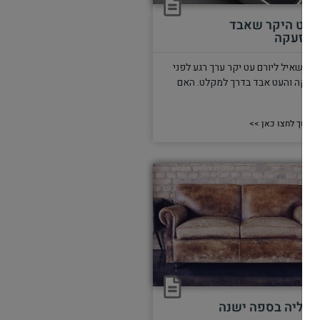
העט היקר שאבד
באזעקה
ני השאיל ליורם עט יקר ערך רגע לפני
זעקה והעט אבד בדרך למקלט. האם
ורם
המשך לחצו כאן >>
מדליה בספה ישנה