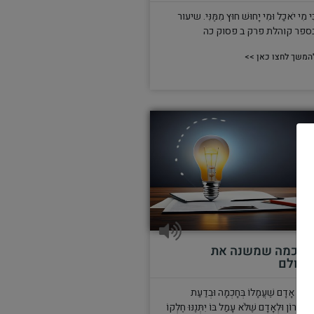
ִּי מִי יֹאכַל וּמִי יָחוּשׁ חוּץ מִמֶּנִּי. שיעור
ספר קוהלת פרק ב פסוק כה
המשך לחצו כאן >>
החכמה שמשנה את
העולם
ִּי יֵשׁ אָדָם שֶׁעֲמָלוֹ בְּחָכְמָה וּבְדַעַת
בְכִשְׁרוֹן וּלְאָדָם שֶׁלֹּא עָמַל בּוֹ יִתְּנֶנּוּ חֶלְקוֹ