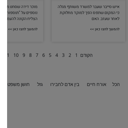
איש סייבר שעבר למשרד משותף מגלה
כי המקום שתפס הפך למוקד מחלוקת
נוספים על "תוספות" מרו
לאחר שעזב. האם
הצליח הקונה להעמיד
להמשך לחצו כאן >>
להמשך לחצו כאן >>
הקודם
1
2
3
4
5
6
7
8
9
10
11
2
הכל
אורח חיים
בין אדם לחבירו
גזל
חושן משפט