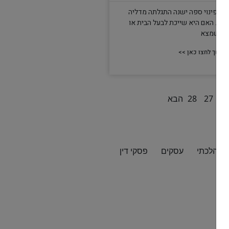
עת פינוי ספה ישנה התגלתה מדליה
קרה. האם היא שייכת לבעל הבית או
מי שמצא
המשך לחצו כאן >>
2
27
28
הבא
ור הלכתי
עסקים
פסקי דין