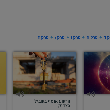
 ד
פרק ה
פרק ו
פרק ז
פרק ח
הרשע אוסף בשביל
הצדיק