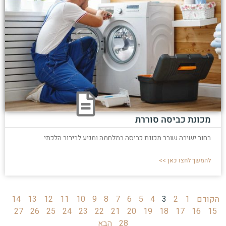
מכונת כביסה סוררת
בחור ישיבה שובר מכונת כביסה במלחמה ומגיע לבירור הלכתי
להמשך לחצו כאן >>
הקודם
1
2
3
4
5
6
7
8
9
10
11
12
13
14
27
26
25
24
23
22
21
20
19
18
17
16
15
28
הבא