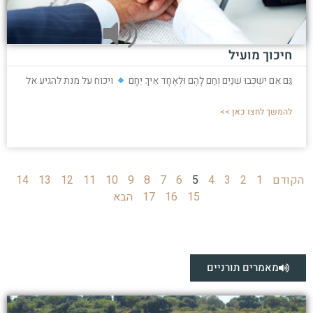
חיכוך מועיל
גַּם אִם יִשְׁכְּבוּ שְׁנַיִם וְחַם לָהֶם וּלְאֶחָד אֵיךְ יֵחָם
ויכוח על מנת להגיע אל
להמשך לחצו כאן >>
הקודם
1
2
3
4
5
6
7
8
9
10
11
12
13
14
15
16
17
הבא
מאמרים תורניים