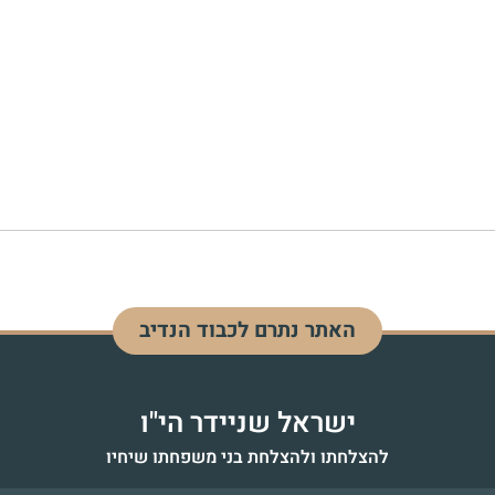
האתר נתרם לכבוד הנדיב
דוד בן מנחם
לעילוי נשמה - כ"ז אדר התשפ"ד
ישראל שניידר הי"ו
להצלחתו ולהצלחת בני משפחתו שיחיו