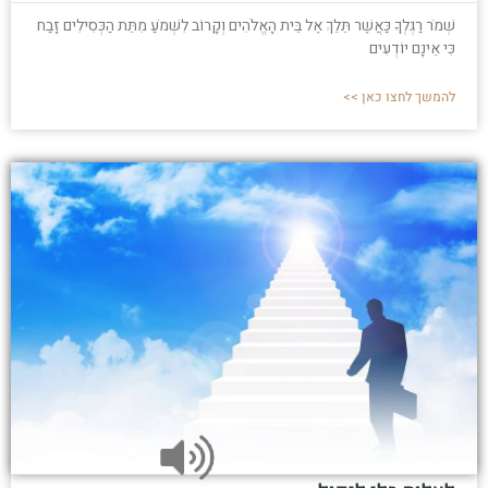
שְׁמֹר רַגְלְךָ כַּאֲשֶׁר תֵּלֵךְ אֶל בֵּית הָאֱלֹהִים וְקָרוֹב לִשְׁמֹעַ מִתֵּת הַכְּסִילִים זָבַח
כִּי אֵינָם יוֹדְעִים
להמשך לחצו כאן >>