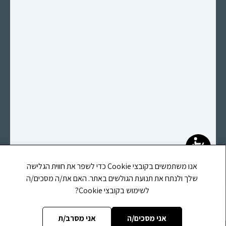
אנו משתמשים בקובצי Cookie כדי לשפר את חווית הגלישה
שלך ולנתח את תנועת הגולשים באתר. האם את/ה מסכים/ה
לשימוש בקובצי Cookie?
אתר זה משוייך לעמותת לב וחסד הוראה ומשפט ע"ר (580691673)
רחוב קפרא מנשה, 39, רחובות, מיקוד 7655452, טלפון:
0584146159
אני מסכים/ה
אני מסרב/ת