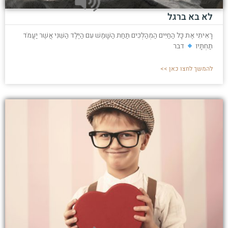
לא בא ברגל
רָאִיתִי אֶת כָּל הַחַיִּים הַמְהַלְּכִים תַּחַת הַשָּׁמֶשׁ עִם הַיֶּלֶד הַשֵּׁנִי אֲשֶׁר יַעֲמֹד
תַּחְתָּיו
דבר
להמשך לחצו כאן >>