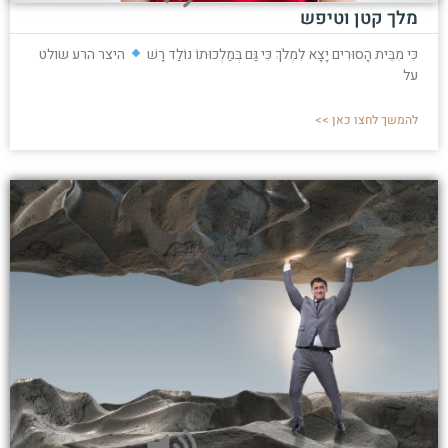
מלך קטן וטיפש
כִּי מִבֵּית הָסוּרִים יָצָא לִמְלֹךְ כִּי גַּם בְּמַלְכוּתוֹ נוֹלַד רָשׁ
היצר הרע שולט
על
להמשך לחצו כאן >>