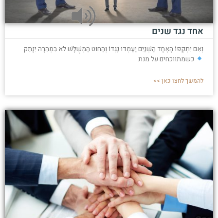
אחד נגד שנים
וְאִם יִתְקְפוֹ הָאֶחָד הַשְּׁנַיִם יַעַמְדוּ נֶגְדּוֹ וְהַחוּט הַמְשֻׁלָּשׁ לֹא בִמְהֵרָה יִנָּתֵק
כשמתווכחים על מנת
להמשך לחצו כאן >>