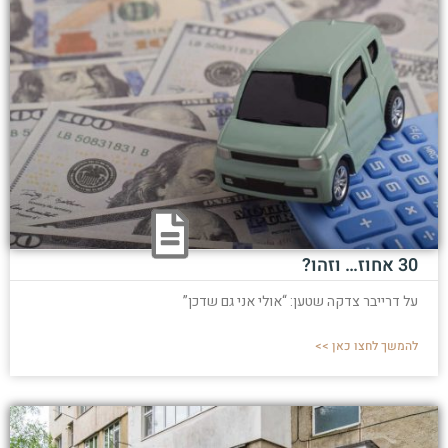
30 אחוז… וזהו?
על דרייבר צדקה שטען: “אולי אני גם שדכן”
להמשך לחצו כאן >>