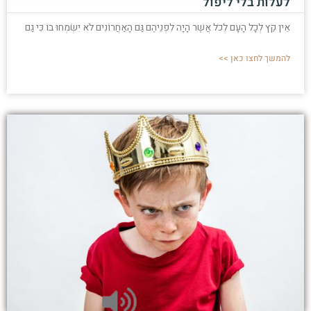
לעלות בלי ליפול
אֵין קֵץ לְכָל הָעָם לְכֹל אֲשֶׁר הָיָה לִפְנֵיהֶם גַּם הָאַחֲרוֹנִים לֹא יִשְׂמְחוּ בוֹ כִּי גַם
להמשך לחצו כאן >>