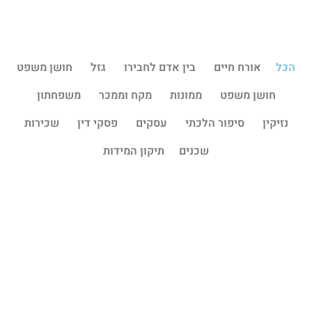
הכל
אורח חיים
בין אדם לחבירו
גזל
חושן משפט
חושן משפט
ממונות
מקח וממכר
משפחתון
נזיקין
סיפור הלכתי
עסקים
פסקי דין
שכירות
שכנים
תיקון המידות