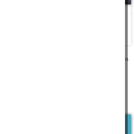
החכמה שמשנה את העולם
כִּי יֵשׁ אָדָם שֶׁעֲמָלוֹ בְּחָכְמָה וּבְדַעַת וּבְכִשְׁרוֹן וּלְאָדָם שֶׁלֹּא עָמַל בּוֹ יִתְּנֶנּוּ
חֶלְקוֹ גַּם זֶה
להמשך לחצו כאן >>
קודם
1
2
3
4
5
6
7
8
9
10
11
12
13
14
15
16
17
הבא
מאמרים תורניים