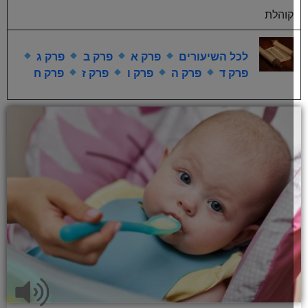
קוהלת
לכל השיעורים
פרק א
פרק ב
פרק ג
פרק ד
פרק ה
פרק ו
פרק ז
פרק ח