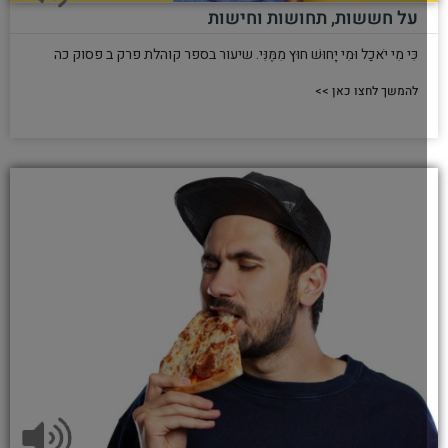
על חששות, תחושות וחישות
כִּי מִי יֹאכַל וּמִי יָחוּשׁ חוּץ מִמֶּנִּי. שיעור בספר קוהלת פרק ב פסוק כה
להמשך לחצו כאן >>