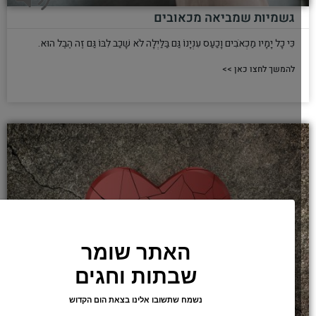
גשמיות שמביאה מכאובים
כִּי כָל יָמָיו מַכְאֹבִים וָכַעַס עִנְיָנוֹ גַּם בַּלַּיְלָה לֹא שָׁכַב לִבּוֹ גַּם זֶה הֶבֶל הוּא.
להמשך לחצו כאן >>
האתר שומר
שבתות וחגים
נשמח שתשובו אלינו בצאת הום הקדוש