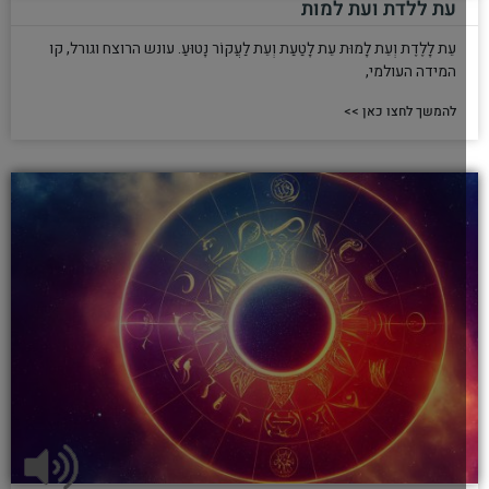
עת ללדת ועת למות
עֵת לָלֶדֶת וְעֵת לָמוּת עֵת לָטַעַת וְעֵת לַעֲקוֹר נָטוּעַ. עונש הרוצח וגורל, קו
המידה העולמי,
להמשך לחצו כאן >>