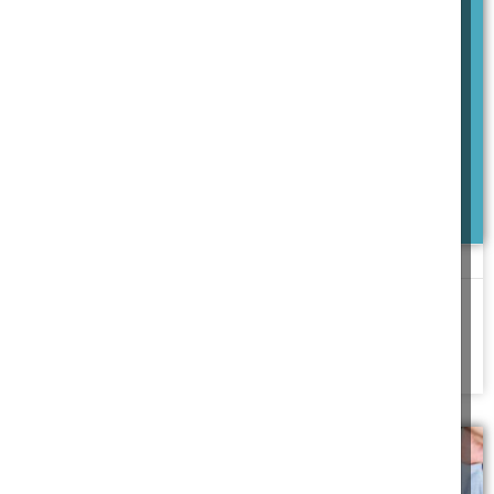
זו רק אַלוֹפֶּצְיָה
נשירת השיער של רותי אינה נובעת תודה לה' ממחלה חס ושלום, אך
כשאנשים רואים ילד
להמשך לחצו כאן >>