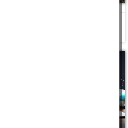
לב נשבר – חיובי או מיותר
כִּי מֶה הֹוֶה לָאָדָם בְּכָל עֲמָלוֹ וּבְרַעְיוֹן לִבּוֹ שְׁהוּא עָמֵל תַּחַת הַשָּׁמֶשׁ. שיעור
בספר קוהלת
להמשך לחצו כאן >>