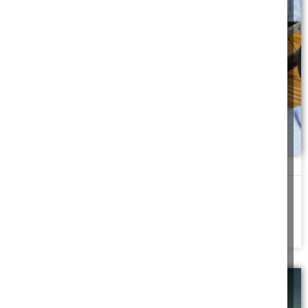
זהירות! פקח
"למרות שאני המורה רק של הבן שלך יכול להיות שכדאי שתחשוב קצת
על העיסוק המפוקפק
להמשך לחצו כאן >>