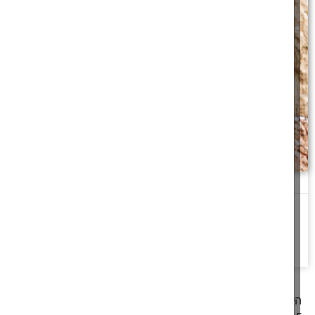
הכאה על החזה או על הלב
כידוע באמירת וידוי מכים על הגוף באגרוף בכל מילה. היכן בדיוק צריך
להכות, על החזה,
להמשך לחצו כאן >>
קודם
1
2
3
4
5
6
7
8
9
10
11
12
13
14