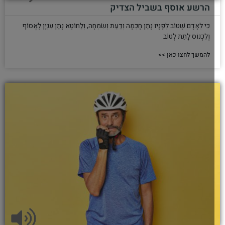
הרשע אוסף בשביל הצדיק
כִּי לְאָדָם שֶׁטּוֹב לְפָנָיו נָתַן חָכְמָה וְדַעַת וְשִׂמְחָה, וְלַחוֹטֶא נָתַן עִנְיָן לֶאֱסוֹף
וְלִכְנוֹס לָתֵת לְטוֹב
להמשך לחצו כאן >>