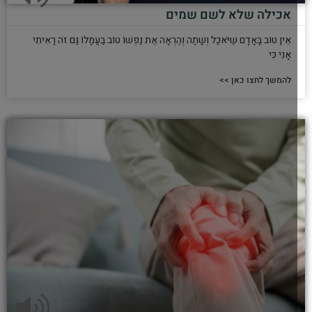
אכילה שלא לשם שמים
אֵין טוֹב בָּאָדָם שֶׁיֹּאכַל וְשָׁתָה וְהֶרְאָה אֶת נַפְשׁוֹ טוֹב בַּעֲמָלוֹ גַּם זֹה רָאִיתִי
אָנִי כִּי
להמשך לחצו כאן >>