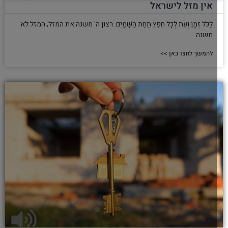
אין מזל לישראל
לַכֹּל זְמָן וְעֵת לְכָל חֵפֶץ תַּחַת הַשָּׁמָיִם. רצון ה' משנה את המזל, המזל לא
משנה
להמשך לחצו כאן >>