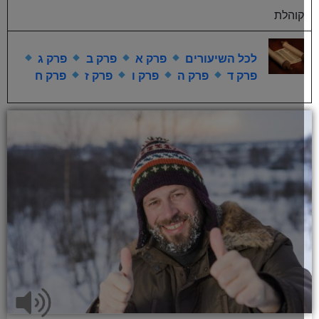
קוהלת
לכל השיעורים
פרק א
פרק ב
פרק ג
פרק ד
פרק ה
פרק ו
פרק ז
פרק ח