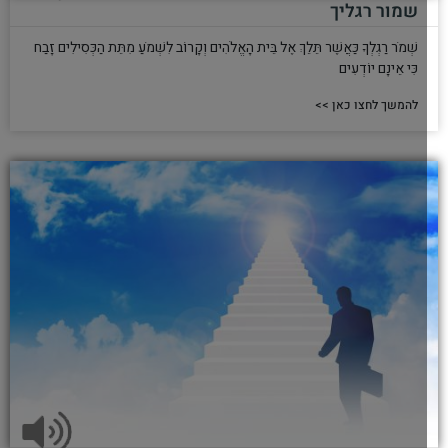
שמור רגליך
שְׁמֹר רַגְלְךָ כַּאֲשֶׁר תֵּלֵךְ אֶל בֵּית הָאֱלֹהִים וְקָרוֹב לִשְׁמֹעַ מִתֵּת הַכְּסִילִים זָבַח
כִּי אֵינָם יוֹדְעִים
להמשך לחצו כאן >>