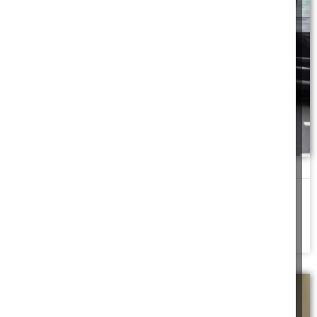
רפי סוחר ביטוח
שש ושלושים וחמש דקות. עוד בוקר לחוץ, סנדוויצ'ים ומעקב על
מערכת הלימודים של הילדים, ילקוטים
להמשך לחצו כאן >>