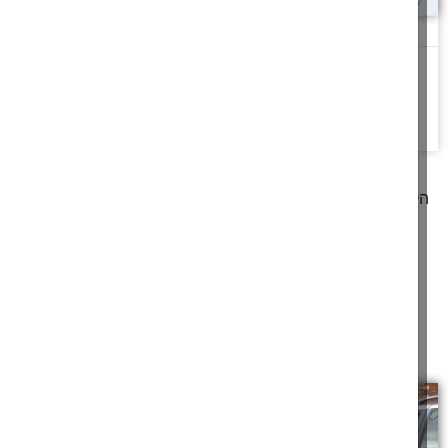
חיכוך מועיל
גַּם אִם יִשְׁכְּבוּ שְׁנַיִם וְחַם לָהֶם וּלְאֶחָד אֵיךְ יֵחָם
ויכוח על מנת להגיע אל
להמשך לחצו כאן >>
קודם
1
2
3
4
5
6
7
8
9
10
11
12
13
14
15
16
17
הבא
מאמרים תורניים