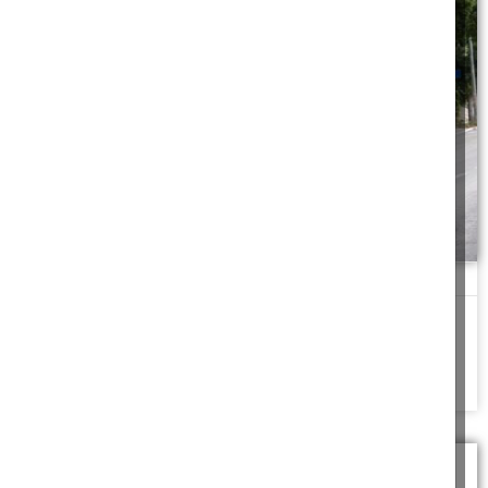
כרטיס נסיעה בבקשה!
"רבינו"! אמר הפקח בטון זועף, 'המוציא מחבירו עליו הראיה'!
להמשך לחצו כאן >>