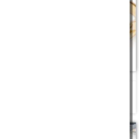
זה יהלום או זירקון
"מה זה צריך להיות? זה מזויף! אני לא מאמין!!" קריאותיו של בעלה
הזעיקו אותה מהמטבח...
להמשך לחצו כאן >>