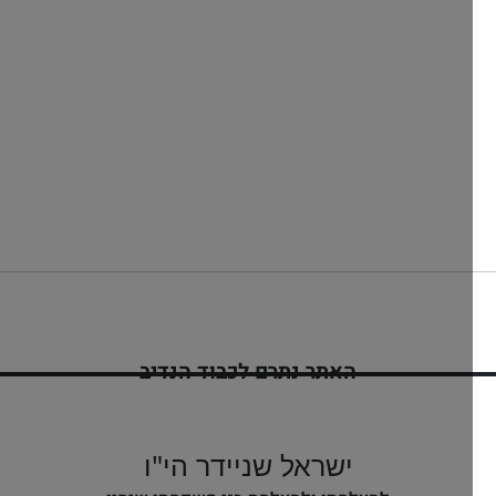
האתר נתרם לכבוד הנדיב
ינון בן יפה שיינדל
לזיווג הגון
ישראל שניידר הי"ו