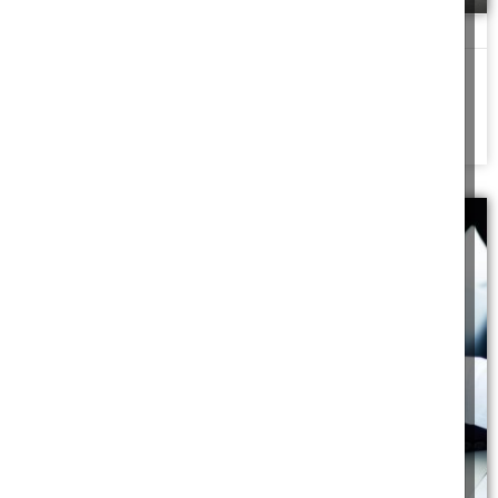
אחד נגד שנים
וְאִם יִתְקְפוֹ הָאֶחָד הַשְּׁנַיִם יַעַמְדוּ נֶגְדּוֹ וְהַחוּט הַמְשֻׁלָּשׁ לֹא בִמְהֵרָה יִנָּתֵק
כשמתווכחים על מנת
להמשך לחצו כאן >>