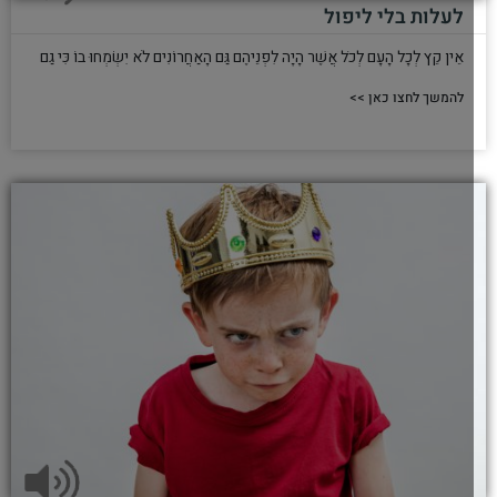
לעלות בלי ליפול
אֵין קֵץ לְכָל הָעָם לְכֹל אֲשֶׁר הָיָה לִפְנֵיהֶם גַּם הָאַחֲרוֹנִים לֹא יִשְׂמְחוּ בוֹ כִּי גַם
להמשך לחצו כאן >>