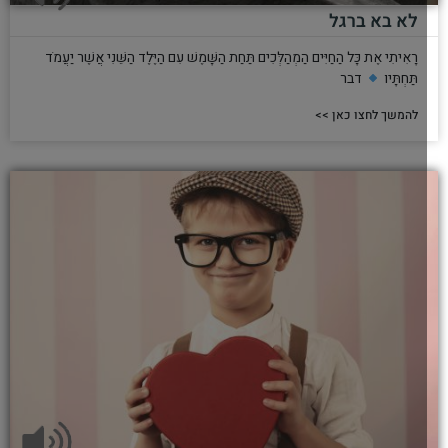
לא בא ברגל
רָאִיתִי אֶת כָּל הַחַיִּים הַמְהַלְּכִים תַּחַת הַשָּׁמֶשׁ עִם הַיֶּלֶד הַשֵּׁנִי אֲשֶׁר יַעֲמֹד
תַּחְתָּיו
דבר
להמשך לחצו כאן >>