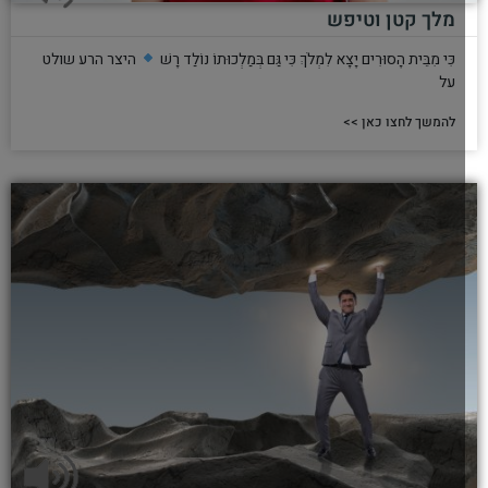
מלך קטן וטיפש
כִּי מִבֵּית הָסוּרִים יָצָא לִמְלֹךְ כִּי גַּם בְּמַלְכוּתוֹ נוֹלַד רָשׁ
היצר הרע שולט
על
להמשך לחצו כאן >>