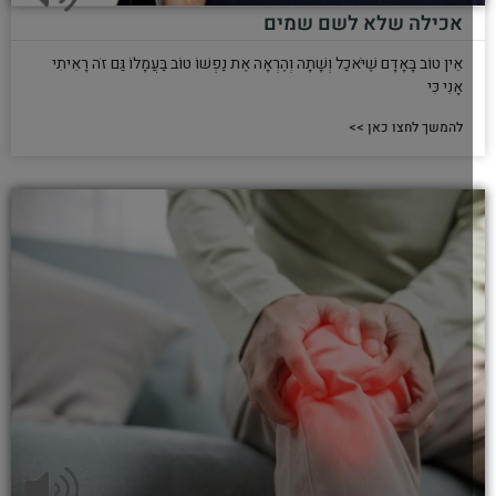
אכילה שלא לשם שמים
אֵין טוֹב בָּאָדָם שֶׁיֹּאכַל וְשָׁתָה וְהֶרְאָה אֶת נַפְשׁוֹ טוֹב בַּעֲמָלוֹ גַּם זֹה רָאִיתִי
אָנִי כִּי
להמשך לחצו כאן >>