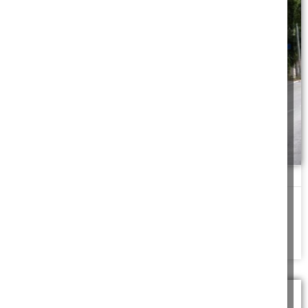
כרטיס נסיעה בבקשה!
"רבינו"! אמר הפקח בטון זועף, 'המוציא מחבירו עליו הראיה'!
להמשך לחצו כאן >>