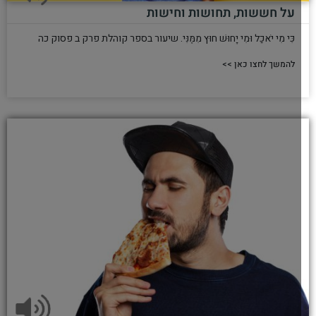
על חששות, תחושות וחישות
כִּי מִי יֹאכַל וּמִי יָחוּשׁ חוּץ מִמֶּנִּי. שיעור בספר קוהלת פרק ב פסוק כה
להמשך לחצו כאן >>