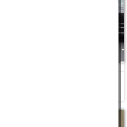
רפי סוחר ביטוח
שש ושלושים וחמש דקות. עוד בוקר לחוץ, סנדוויצ'ים ומעקב על
מערכת הלימודים של הילדים, ילקוטים
להמשך לחצו כאן >>