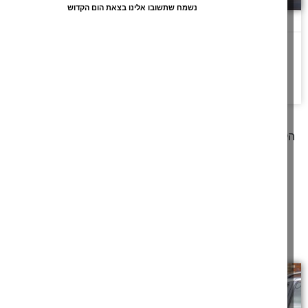
נשמח שתשובו אלינו בצאת הום הקדוש
החכמה שמשנה את העולם
כִּי יֵשׁ אָדָם שֶׁעֲמָלוֹ בְּחָכְמָה וּבְדַעַת וּבְכִשְׁרוֹן וּלְאָדָם שֶׁלֹּא עָמַל בּוֹ יִתְּנֶנּוּ
חֶלְקוֹ גַּם זֶה
להמשך לחצו כאן >>
קודם
1
2
3
4
5
6
7
8
9
10
11
12
13
14
15
16
17
הבא
מאמרים תורניים