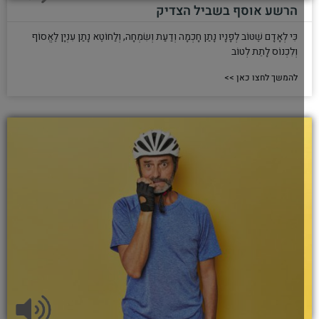
הרשע אוסף בשביל הצדיק
כִּי לְאָדָם שֶׁטּוֹב לְפָנָיו נָתַן חָכְמָה וְדַעַת וְשִׂמְחָה, וְלַחוֹטֶא נָתַן עִנְיָן לֶאֱסוֹף
וְלִכְנוֹס לָתֵת לְטוֹב
להמשך לחצו כאן >>