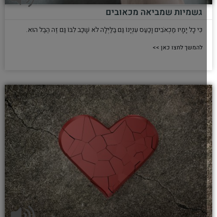
גשמיות שמביאה מכאובים
כִּי כָל יָמָיו מַכְאֹבִים וָכַעַס עִנְיָנוֹ גַּם בַּלַּיְלָה לֹא שָׁכַב לִבּוֹ גַּם זֶה הֶבֶל הוּא.
להמשך לחצו כאן >>