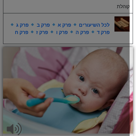
קוהלת
לכל השיעורים
פרק א
פרק ב
פרק ג
פרק ד
פרק ה
פרק ו
פרק ז
פרק ח