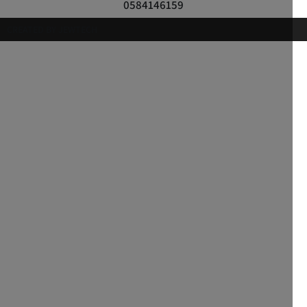
0584146159
CREATED BY JEWTECH