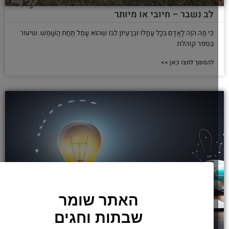
לב נשבר – חיובי או מיותר
כִּי מֶה הֹוֶה לָאָדָם בְּכָל עֲמָלוֹ וּבְרַעְיוֹן לִבּוֹ שְׁהוּא עָמֵל תַּחַת הַשָּׁמֶשׁ. שיעור
בספר קוהלת
להמשך לחצו כאן >>
האתר שומר
שבתות וחגים