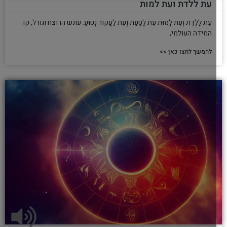
עת ללדת ועת למות
עֵת לָלֶדֶת וְעֵת לָמוּת עֵת לָטַעַת וְעֵת לַעֲקוֹר נָטוּעַ. עונש הרוצח וגורל, קו
המידה העולמי,
להמשך לחצו כאן >>