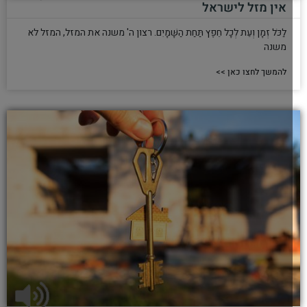
אין מזל לישראל
לַכֹּל זְמָן וְעֵת לְכָל חֵפֶץ תַּחַת הַשָּׁמָיִם. רצון ה' משנה את המזל, המזל לא
משנה
להמשך לחצו כאן >>