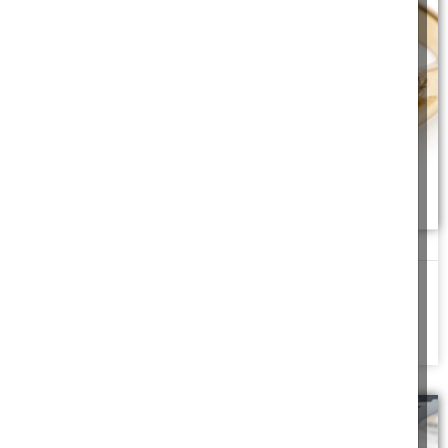
זה יהלום או זירקון
"מה זה צריך להיות? זה מזויף! אני לא מאמין!!" קריאותיו של בעלה
הזעיקו אותה מהמטבח...
להמשך לחצו כאן >>