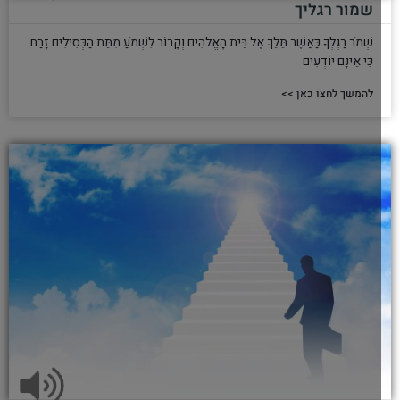
שמור רגליך
שְׁמֹר רַגְלְךָ כַּאֲשֶׁר תֵּלֵךְ אֶל בֵּית הָאֱלֹהִים וְקָרוֹב לִשְׁמֹעַ מִתֵּת הַכְּסִילִים זָבַח
כִּי אֵינָם יוֹדְעִים
להמשך לחצו כאן >>