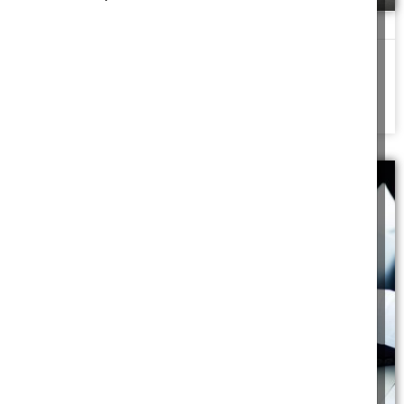
אחד נגד שנים
וְאִם יִתְקְפוֹ הָאֶחָד הַשְּׁנַיִם יַעַמְדוּ נֶגְדּוֹ וְהַחוּט הַמְשֻׁלָּשׁ לֹא בִמְהֵרָה יִנָּתֵק
כשמתווכחים על מנת
להמשך לחצו כאן >>