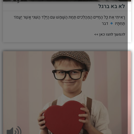
לא בא ברגל
רָאִיתִי אֶת כָּל הַחַיִּים הַמְהַלְּכִים תַּחַת הַשָּׁמֶשׁ עִם הַיֶּלֶד הַשֵּׁנִי אֲשֶׁר יַעֲמֹד
תַּחְתָּיו
דבר
להמשך לחצו כאן >>