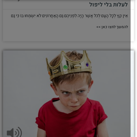
לעלות בלי ליפול
אֵין קֵץ לְכָל הָעָם לְכֹל אֲשֶׁר הָיָה לִפְנֵיהֶם גַּם הָאַחֲרוֹנִים לֹא יִשְׂמְחוּ בוֹ כִּי גַם
להמשך לחצו כאן >>