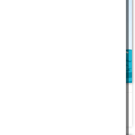
ממפטיר יונה ועד חתן בראשית
הסכומים החלו לטפס כלפי מעלה ואני קולט שר' שמואל לא מתכוון
לוותר. "שבעת אלפים ומאתיים
להמשך לחצו כאן >>