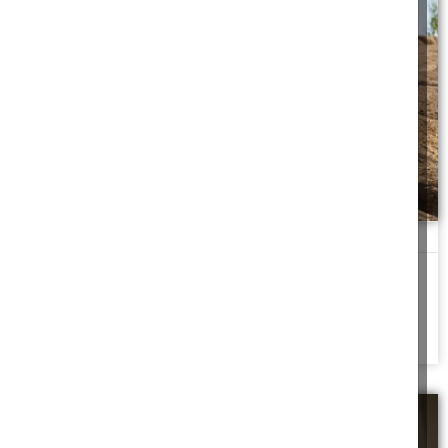
מקל הליכה לתלמיד
"המורה! המורה! דובי שבר את הרגל... מסכן", הרב שמואל הגיע במהירות
וניסה להרגיע את דובי
להמשך לחצו כאן >>