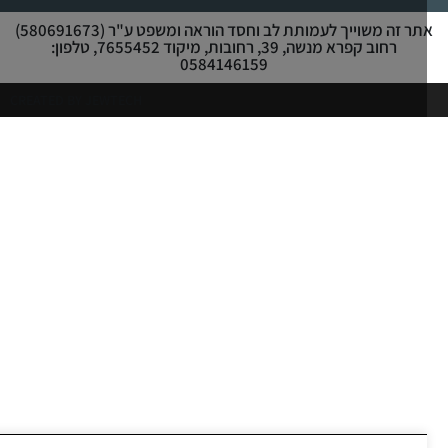
אתר זה משוייך לעמותת לב וחסד הוראה ומשפט ע"ר (580691673)
רחוב קפרא מנשה, 39, רחובות, מיקוד 7655452, טלפון:
0584146159
CREATED BY JEWTECH