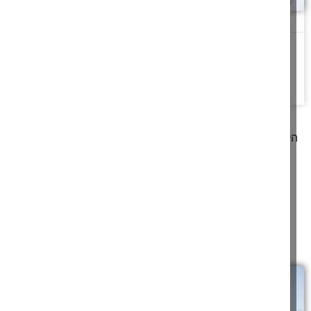
חיכוך מועיל
גַּם אִם יִשְׁכְּבוּ שְׁנַיִם וְחַם לָהֶם וּלְאֶחָד אֵיךְ יֵחָם
ויכוח על מנת להגיע אל
להמשך לחצו כאן >>
קודם
1
2
3
4
5
6
7
8
9
10
11
12
13
14
15
16
17
הבא
מאמרים תורניים