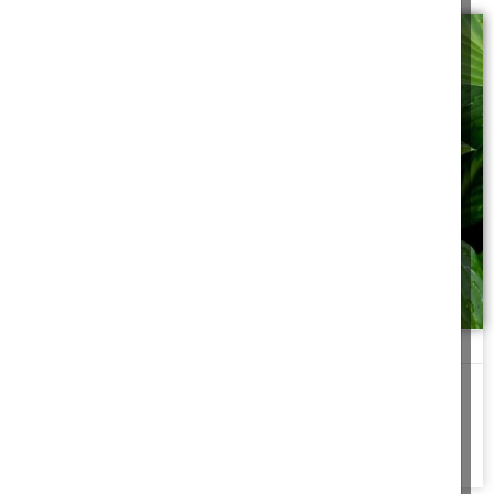
נחש ארסי
"נ-ח-ש! נכנס לבית שלנו והתמקם במרפסת השירות, בינתיים אינו זז,
אבל אנו מפחדים"!...
להמשך לחצו כאן >>