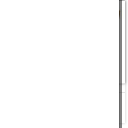
תעלומת החבילה
החבר הטוב לא קיבל בהבנה את הסיפור. הוא התרעם: "חשבתי שאני
יכוך לסמוך עליך... איך
להמשך לחצו כאן >>