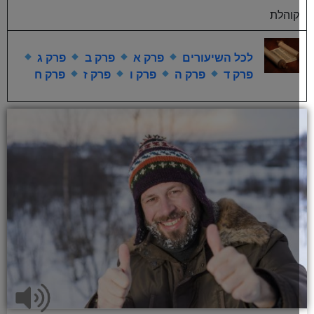
קוהלת
לכל השיעורים
פרק א
פרק ב
פרק ג
פרק ד
פרק ה
פרק ו
פרק ז
פרק ח