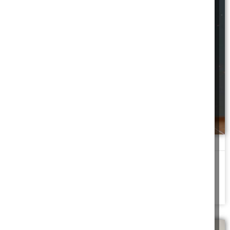
איש או רווקה ששכחו להדליק נר שבת
גבר שמדליק נרות שבת קודש, או רווקה שמדליקה כתקנת הרבי, ושכחו
פעם אחת להדליק, האם
להמשך לחצו כאן >>