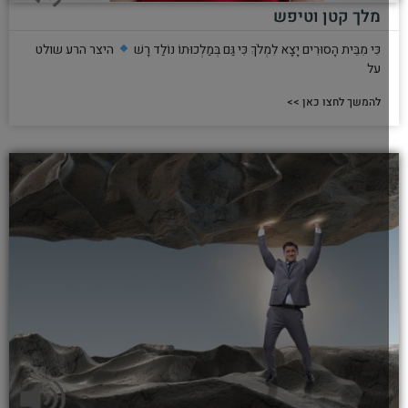
מלך קטן וטיפש
כִּי מִבֵּית הָסוּרִים יָצָא לִמְלֹךְ כִּי גַּם בְּמַלְכוּתוֹ נוֹלַד רָשׁ
היצר הרע שולט
על
להמשך לחצו כאן >>