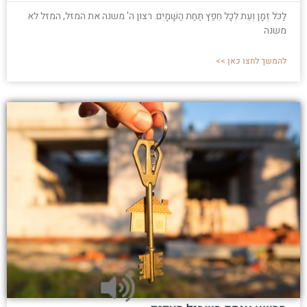
לַכֹּל זְמָן וְעֵת לְכָל חֵפֶץ תַּחַת הַשָּׁמָיִם. רצון ה' משנה את המזל, המזל לא
משנה
להמשך לחצו כאן >>