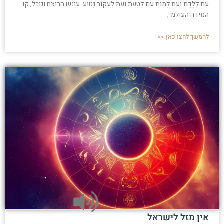
עֵת לָלֶדֶת וְעֵת לָמוּת עֵת לָטַעַת וְעֵת לַעֲקוֹר נָטוּעַ. עונש הרוצח וגורל, קו
המידה העולמי,
להמשך לחצו כאן >>
אין מזל לישראל