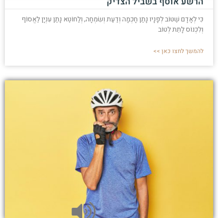
הרשע אוסף בשביל הצדיק
כִּי לְאָדָם שֶׁטּוֹב לְפָנָיו נָתַן חָכְמָה וְדַעַת וְשִׂמְחָה, וְלַחוֹטֶא נָתַן עִנְיָן לֶאֱסוֹף
וְלִכְנוֹס לָתֵת לְטוֹב
להמשך לחצו כאן >>