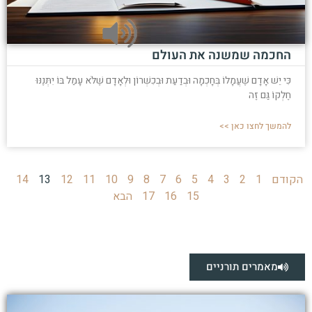
החכמה שמשנה את העולם
כִּי יֵשׁ אָדָם שֶׁעֲמָלוֹ בְּחָכְמָה וּבְדַעַת וּבְכִשְׁרוֹן וּלְאָדָם שֶׁלֹּא עָמַל בּוֹ יִתְּנֶנּוּ
חֶלְקוֹ גַּם זֶה
להמשך לחצו כאן >>
הקודם
1
2
3
4
5
6
7
8
9
10
11
12
13
14
15
16
17
הבא
מאמרים תורניים