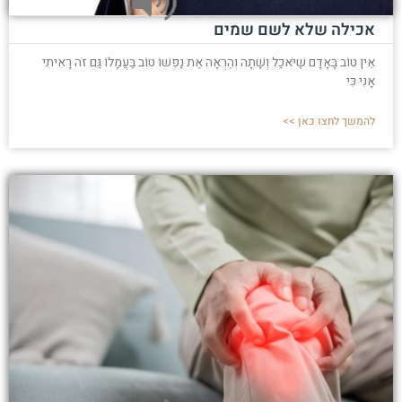
אכילה שלא לשם שמים
אֵין טוֹב בָּאָדָם שֶׁיֹּאכַל וְשָׁתָה וְהֶרְאָה אֶת נַפְשׁוֹ טוֹב בַּעֲמָלוֹ גַּם זֹה רָאִיתִי
אָנִי כִּי
להמשך לחצו כאן >>