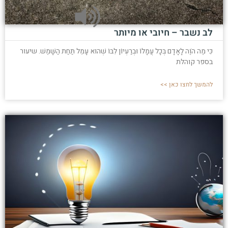
לב נשבר – חיובי או מיותר
כִּי מֶה הֹוֶה לָאָדָם בְּכָל עֲמָלוֹ וּבְרַעְיוֹן לִבּוֹ שְׁהוּא עָמֵל תַּחַת הַשָּׁמֶשׁ. שיעור
בספר קוהלת
להמשך לחצו כאן >>