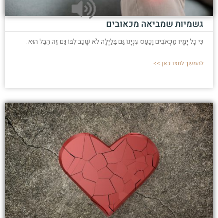
גשמיות שמביאה מכאובים
כִּי כָל יָמָיו מַכְאֹבִים וָכַעַס עִנְיָנוֹ גַּם בַּלַּיְלָה לֹא שָׁכַב לִבּוֹ גַּם זֶה הֶבֶל הוּא.
להמשך לחצו כאן >>