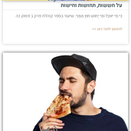
על חששות, תחושות וחישות
כִּי מִי יֹאכַל וּמִי יָחוּשׁ חוּץ מִמֶּנִּי. שיעור בספר קוהלת פרק ב פסוק כה
להמשך לחצו כאן >>