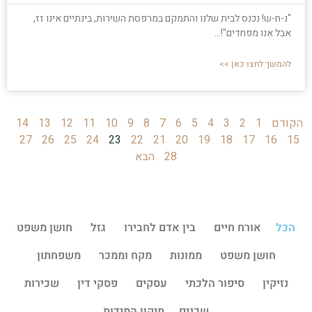
"נ-ח-ש! נכנס לבית שלנו והתמקם במרפסת השירות, בינתיים אינו זז,
אבל אנו מפחדים"!...
להמשך לחצו כאן >>
הקודם
1
2
3
4
5
6
7
8
9
10
11
12
13
14
27
26
25
24
23
22
21
20
19
18
17
16
15
28
הבא
הכל
אורח חיים
בין אדם לחבירו
גזל
חושן משפט
חושן משפט
ממונות
מקח וממכר
משפחתון
נזיקין
סיפור הלכתי
עסקים
פסקי דין
שכירות
שכנים
תיקון המידות