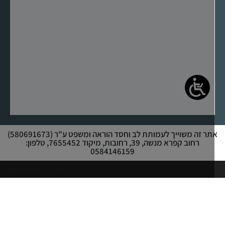
אתר זה משוייך לעמותת לב וחסד הוראה ומשפט ע"ר (580691673)
רחוב קפרא מנשה, 39, רחובות, מיקוד 7655452, טלפון:
0584146159
CREATED BY JEWTECH