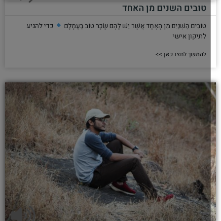
טובים השנים מן האחד
טוֹבִים הַשְּׁנַיִם מִן הָאֶחָד אֲשֶׁר יֵשׁ לָהֶם שָׂכָר טוֹב בַּעֲמָלָם
כדי להגיע
לתיקון אישי
להמשך לחצו כאן >>