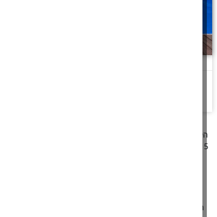
כרטיס חינם לבריכה
פקיד בכניסה לבריכה שהשליך לדשא את המטבעות של אחד המבקרים
להמשך לחצו כאן >>
קודם
1
2
3
4
5
6
7
8
9
10
11
12
13
14
27
26
25
24
23
22
21
20
19
18
17
16
1
28
הבא
הכל
אורח חיים
בין אדם לחבירו
גזל
חושן משפט