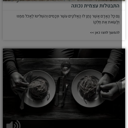
התבטלות עצמית נכונה
גַּם כָּל הָאָדָם אֲשֶׁר נָתַן לוֹ הָאֱלֹקים עֹשֶׁר וּנְכָסִים וְהִשְׁלִיטוֹ לֶאֱכֹל מִמֶּנּוּ
וְלָשֵׂאת אֶת חֶלְקוֹ
להמשך לחצו כאן >>