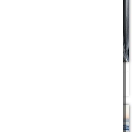
פלאפון שנשרף באוטובוס
מכשיר נשרף משקע טעינה באוטובוס, מי ישלם על הנזק?
להמשך לחצו כאן >>