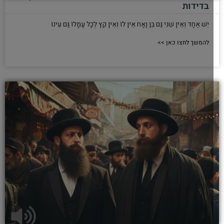
בדידות
יֵשׁ אֶחָד וְאֵין שֵׁנִי גַּם בֵּן וָאָח אֵין לוֹ וְאֵין קֵץ לְכָל עֲמָלוֹ גַּם עֵינוֹ
להמשך לחצו כאן >>