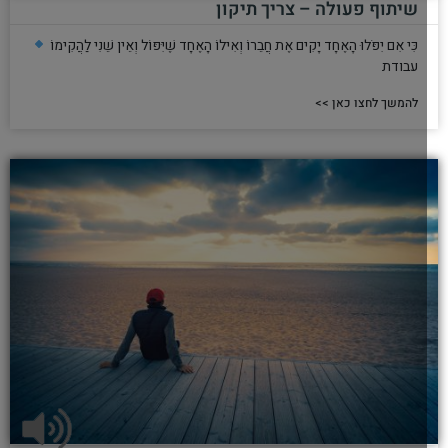
שיתוף פעולה – צריך תיקון
כִּי אִם יִפֹּלוּ הָאֶחָד יָקִים אֶת חֲבֵרוֹ וְאִילוֹ הָאֶחָד שֶׁיִּפּוֹל וְאֵין שֵׁנִי לַהֲקִימוֹ
עבודת
להמשך לחצו כאן >>