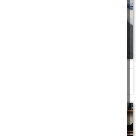
גלאי מתכות
למי שייכת המציאה על חוף הים - למוצא או לחושף
להמשך לחצו כאן >>