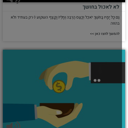
לא לאכול בחושך
גַּם כָּל יָמָיו בַּחֹשֶׁךְ יֹאכֵל וְכָעַס הַרְבֵּה וְחָלְיוֹ וָקָצֶף השקוע ◊ רק בעתיד ולא
בהווה
להמשך לחצו כאן >>