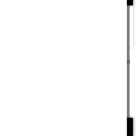
כף זכות מול כבדהו וחשדהו
כבדהו וחשדהו
האם מותר לתת מכשול מוות לגנב
שיעור בפרקי
אבות פרק ב
להמשך לחצו כאן >>
קודם
1
2
3
4
5
6
7
8
9
10
11
12
13
14
15
16
17
הבא
מאמרים תורניים