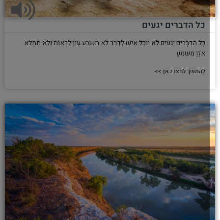
כל הדברים יגעים
כָּל הַדְּבָרִים יְגֵעִים לֹא יוּכַל אִישׁ לְדַבֵּר לֹא תִשְׂבַּע עַיִן לִרְאוֹת וְלֹא תִמָּלֵא
אֹזֶן מִשְּׁמֹעַ
להמשך לחצו כאן >>