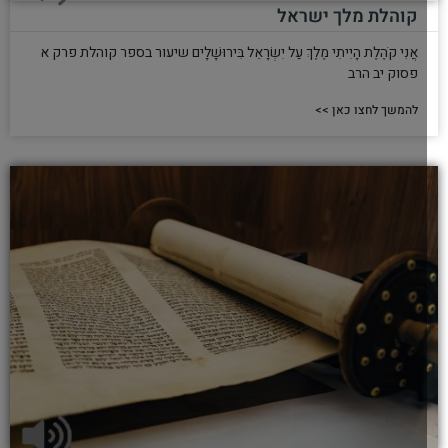
קוהלת מלך ישראל
אֲנִי קֹהֶלֶת הָיִיתִי מֶלֶךְ עַל יִשְׂרָאֵל בִּירוּשָׁלִָים שיעור בספר קוהלת פרק א
פסוק יב הרב
להמשך לחצו כאן >>