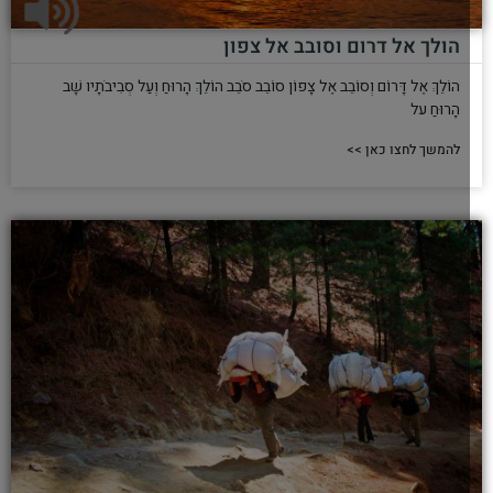
הולך אל דרום וסובב אל צפון
הוֹלֵךְ אֶל דָּרוֹם וְסוֹבֵב אֶל צָפוֹן סוֹבֵב סֹבֵב הוֹלֵךְ הָרוּחַ וְעַל סְבִיבֹתָיו שָׁב
הָרוּחַ על
להמשך לחצו כאן >>