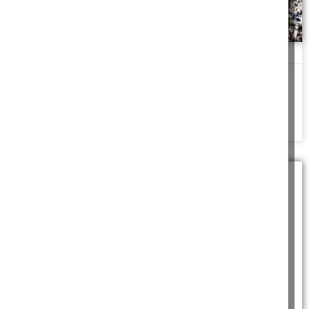
והארץ לעולם עומדת
דּוֹר הֹלֵךְ וְדוֹר בָּא וְהָאָרֶץ לְעוֹלָם עֹמָדֶת מי היא הארץ העומדת לעולם
שיעור בספר קוהלת
להמשך לחצו כאן >>