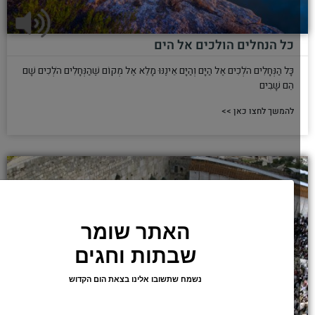
כל הנחלים הולכים אל הים
כָּל הַנְּחָלִים הֹלְכִים אֶל הַיָּם וְהַיָּם אֵינֶנּוּ מָלֵא אֶל מְקוֹם שֶׁהַנְּחָלִים הֹלְכִים שָׁם
הֵם שָׁבִים
להמשך לחצו כאן >>
האתר שומר
שבתות וחגים
נשמח שתשובו אלינו בצאת הום הקדוש