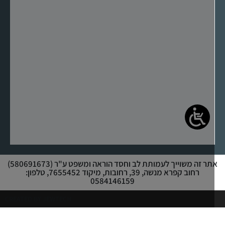
אתר זה משוייך לעמותת לב וחסד הוראה ומשפט ע"ר (580691673)
רחוב קפרא מנשה, 39, רחובות, מיקוד 7655452, טלפון:
0584146159
CREATED BY JEWTECH