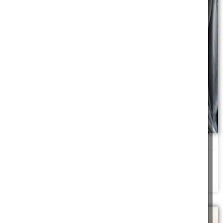
פלאפון שנשרף באוטובוס
מכשיר נשרף משקע טעינה באוטובוס, מי ישלם על הנזק?
להמשך לחצו כאן >>