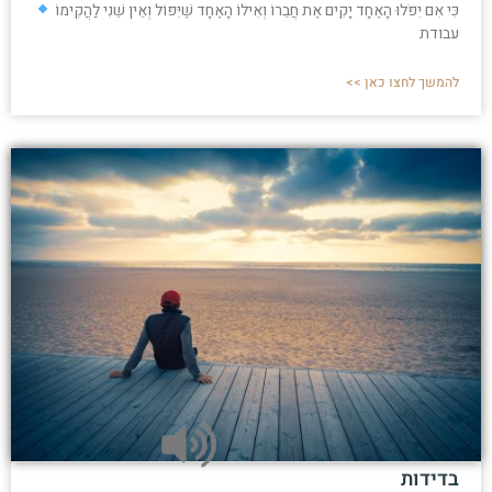
כִּי אִם יִפֹּלוּ הָאֶחָד יָקִים אֶת חֲבֵרוֹ וְאִילוֹ הָאֶחָד שֶׁיִּפּוֹל וְאֵין שֵׁנִי לַהֲקִימוֹ
עבודת
להמשך לחצו כאן >>
בדידות