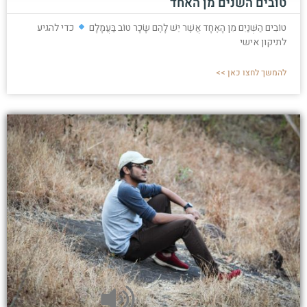
טובים השנים מן האחד
טוֹבִים הַשְּׁנַיִם מִן הָאֶחָד אֲשֶׁר יֵשׁ לָהֶם שָׂכָר טוֹב בַּעֲמָלָם
כדי להגיע
לתיקון אישי
להמשך לחצו כאן >>