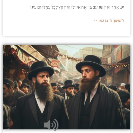
יֵשׁ אֶחָד וְאֵין שֵׁנִי גַּם בֵּן וָאָח אֵין לוֹ וְאֵין קֵץ לְכָל עֲמָלוֹ גַּם עֵינוֹ
להמשך לחצו כאן >>