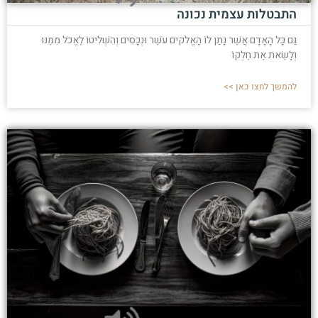
התבטלות עצמית נכונה
גַּם כָּל הָאָדָם אֲשֶׁר נָתַן לוֹ הָאֱלֹקים עֹשֶׁר וּנְכָסִים וְהִשְׁלִיטוֹ לֶאֱכֹל מִמֶּנּוּ
וְלָשֵׂאת אֶת חֶלְקוֹ
להמשך לחצו כאן >>