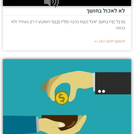
לא לאכול בחושך
גַּם כָּל יָמָיו בַּחֹשֶׁךְ יֹאכֵל וְכָעַס הַרְבֵּה וְחָלְיוֹ וָקָצֶף השקוע ◊ רק בעתיד ולא
בהווה
להמשך לחצו כאן >>