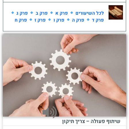
לכל השיעורים
פרק א
פרק ב
פרק ג
פרק ד
פרק ה
פרק ו
פרק ז
פרק ח
שיתוף פעולה – צריך תיקון