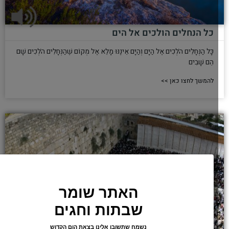
כל הנחלים הולכים אל הים
כָּל הַנְּחָלִים הֹלְכִים אֶל הַיָּם וְהַיָּם אֵינֶנּוּ מָלֵא אֶל מְקוֹם שֶׁהַנְּחָלִים הֹלְכִים שָׁם
הֵם שָׁבִים
להמשך לחצו כאן >>
האתר שומר
שבתות וחגים
נשמח שתשובו אלינו בצאת הום הקדוש