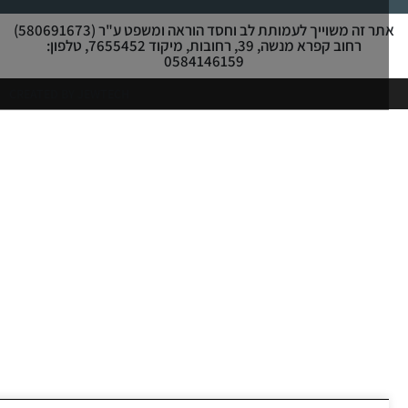
אתר זה משוייך לעמותת לב וחסד הוראה ומשפט ע"ר (580691673)
רחוב קפרא מנשה, 39, רחובות, מיקוד 7655452, טלפון:
0584146159
CREATED BY JEWTECH