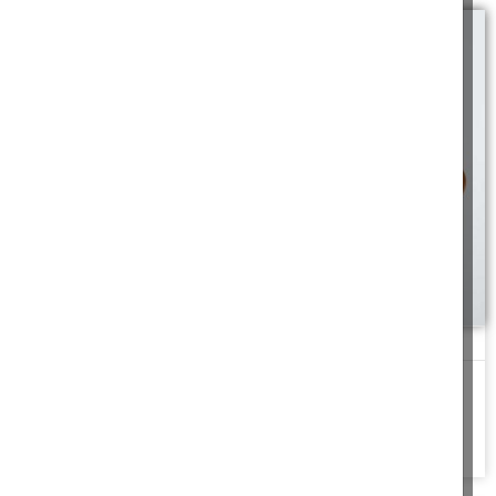
טיפ תיק
המלצרים ניסו לברר מה אנחנו מחפשים, הסברנו להם על אבדן התיק
היקר...
להמשך לחצו כאן >>