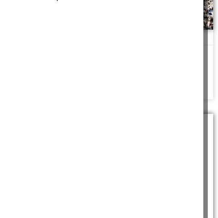
והארץ לעולם עומדת
דּוֹר הֹלֵךְ וְדוֹר בָּא וְהָאָרֶץ לְעוֹלָם עֹמָדֶת מי היא הארץ העומדת לעולם
שיעור בספר קוהלת
להמשך לחצו כאן >>