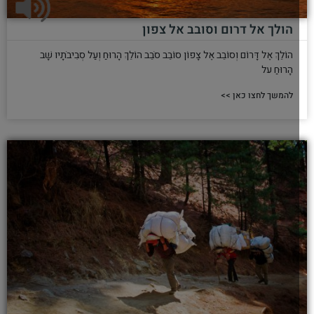
הולך אל דרום וסובב אל צפון
הוֹלֵךְ אֶל דָּרוֹם וְסוֹבֵב אֶל צָפוֹן סוֹבֵב סֹבֵב הוֹלֵךְ הָרוּחַ וְעַל סְבִיבֹתָיו שָׁב
הָרוּחַ על
להמשך לחצו כאן >>