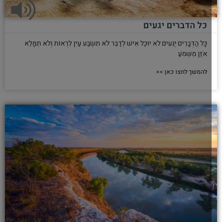
כל הדברים יגעים
כָּל הַדְּבָרִים יְגֵעִים לֹא יוּכַל אִישׁ לְדַבֵּר לֹא תִשְׂבַּע עַיִן לִרְאוֹת וְלֹא תִמָּלֵא
אֹזֶן מִשְּׁמֹעַ
להמשך לחצו כאן >>