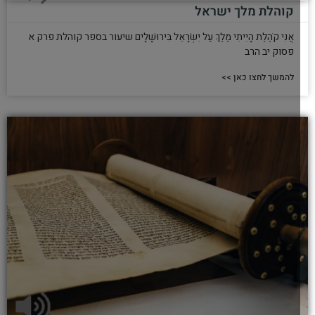
קוהלת מלך ישראל
אֲנִי קֹהֶלֶת הָיִיתִי מֶלֶךְ עַל יִשְׂרָאֵל בִּירוּשָׁלִָים שיעור בספר קוהלת פרק א
פסוק יב הרב
להמשך לחצו כאן >>