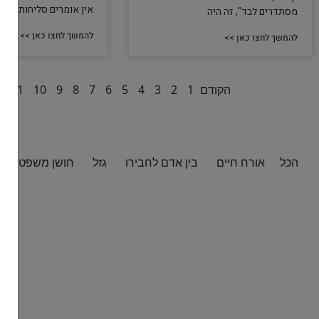
אין אומרים סליחות (מלב
מסתדרים לבד", זה היה
להמשך לחצו כאן >>
להמשך לחצו כאן >>
הקודם
1
2
3
4
5
6
7
8
9
10
11
2
הכל
אורח חיים
בין אדם לחבירו
גזל
חושן משפט