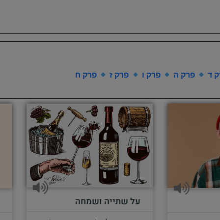
 ד
פרק ה
פרק ו
פרק ז
פרק ח
על שתייה ושמחה