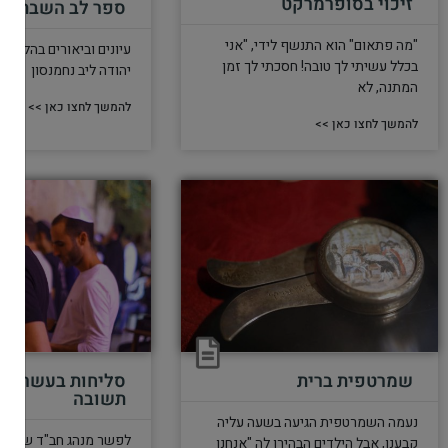
זיכוי בסופרמרקט
ספר לב השבת
"מה פתאום" הוא התנשף לידי, "אני
עיונים וביאורים בהלכות
בכלל עשיתי לך טובה! חסכתי לך זמן
יהודה ליב נחמנסון
המתנה, לא
להמשך לחצו כאן >>
להמשך לחצו כאן >>
שמרטפית ברית
סליחות בעשרת י
תשובה
נעמה השמרטפית הגיעה בשעה עליה
לפשר מנהג חב"ד שבעש
קבענו, אבל הילדים הבהירו לה "אנחנו