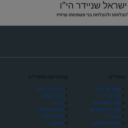
ישראל שניידר הי"ו
הצלחתו ולהצלחת בני משפחתו שיחיו
ת עמי
הרשל בן לוי-יצחק
דוד בן מנחם
זמרת'יה רות בת הוד'יה דינה
רס"ן תדהר בן גבריאל
רחל שקד
דוד בן רומי
חיים לייב בן 
אלישע שלמה בן 
טמפלהוף
לעילוי נשמה - כ"ז
אחיינה האהוב של אמי הושמד
בריאות גשמית ורוחנית
לרפואה שלי
לאחדות עם ישראל וט
להרחבה בגשמיות ור
בריאות גשמי
עמודים
קטגוריות הספרייה
תה
לזכרון עולם ה' יקום דמו
אדר התשפ"ד
בטרבלינקה לעילוי נשמתו
ותשובה שלימה
ותשובה 
שאל את הרב
תפילה וברכות
לוח עברי
מעגל השנה
זמני היום עולמי
שבת
ספריית שיעורים
בין אדם לחבירו
פסקי דין
הבית היהודי
חוזים והסכמים
כשרות