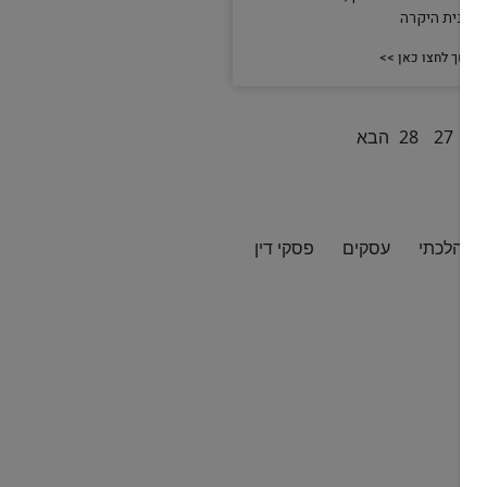
מכונית היקרה
המשך לחצו כאן >>
2
27
28
הבא
ור הלכתי
עסקים
פסקי דין