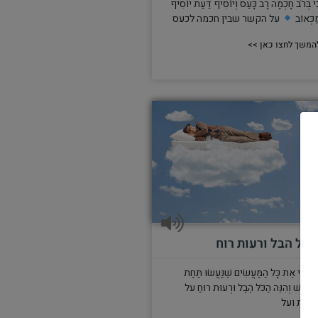
ִּי בְּרֹב חָכְמָה רָב כָּעַס וְיוֹסִיף דַּעַת יוֹסִיף
ַכְאוֹב
על הקשר שבין חכמה לכעס
המשך לחצו כאן >>
הכל הבל ורעות רוח
ָאִיתִי אֶת כָּל הַמַּעֲשִׂים שֶׁנַּעֲשׂוּ תַּחַת
ַשָּׁמֶשׁ וְהִנֵּה הַכֹּל הֶבֶל וּרְעוּת רוּחַ על
ידות ועל