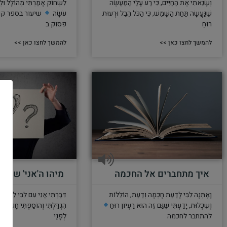
וְשָׂנֵאתִי אֶת הַחַיִּים, כִּי רַע עָלַי הַמַּעֲשֶׂה
לִשְׂחוֹק אָמַרְתִּי מְהוֹלָל וּל
שֶׁנַּעֲשָׂה תַּחַת הַשָּׁמֶשׁ, כִּי הַכֹּל הֶבֶל וּרְעוּת
עֹשָׂה
שיעור בספר קו
רוּחַ
פסוק ב
להמשך לחצו כאן >>
להמשך לחצו כאן >>
מיהו ה'אני' של 
איך מתחברים אל החכמה
דִּבַּרְתִּי אֲנִי עִם לִבִּי לֵאמֹר 
וָאֶתְּנָה לִבִּי לָדַעַת חָכְמָה וְדַעַת, הוֹלֵלוֹת
הִגְדַּלְתִּי וְהוֹסַפְתִּי חָכְמָה
וְשִׂכְלוּת, יָדַעְתִּי שֶׁגַּם זֶה הוּא רַעְיוֹן רוּחַ
לְפָנַי
להתחבר לחכמה