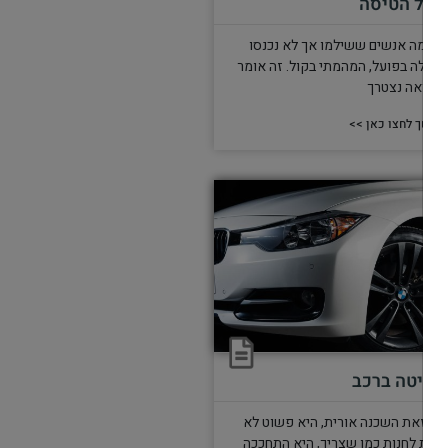
גורל הטיסה
יו כמה אנשים ששילמו אך לא נכנסו
הגרלה בפועל, המהמתי בקול. זה אומר
כנראה נצטרך
המשך לחצו כאן >>
שריטה ברכב
טח זאת השכנה אורית, היא פשוט לא
ודעת לחנות כמו שצריך, היא התחככה