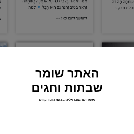
אָמַרְתִּי אֲנִי בְּלִבִּי לְכָה נָּא אֲנַסְּכָה בְשִׂמְחָה
ְשִׂמְחָה מַה זֹּה
כ
וּרְאֵה בְטוֹב וְהִנֵּה גַם הוּא הָבֶל
למה
הלת פרק ב
מ
להמשך לחצו כאן >>
ל
האתר שומר
שבתות וחגים
נשמח שתשובו אלינו בצאת הום הקדוש
האדם
מעוות שלא יוכל לתקון
אֲנִי הִנֵּה
ר
מְעֻוָּת לֹא יוּכַל לִתְקֹן וְחֶסְרוֹן לֹא יוּכַל
 עַל כָּל אֲשֶׁר הָיָה
ה
לְהִמָּנוֹת שיעור בספר קוהלת פרק א
מ
פסוק טו