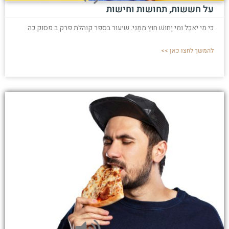
על חששות, תחושות וחישות
כִּי מִי יֹאכַל וּמִי יָחוּשׁ חוּץ מִמֶּנִּי. שיעור בספר קוהלת פרק ב פסוק כה
להמשך לחצו כאן >>