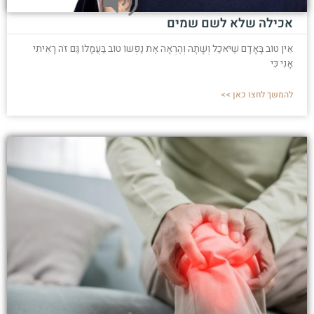
אכילה שלא לשם שמים
אֵין טוֹב בָּאָדָם שֶׁיֹּאכַל וְשָׁתָה וְהֶרְאָה אֶת נַפְשׁוֹ טוֹב בַּעֲמָלוֹ גַּם זֹה רָאִיתִי
אָנִי כִּי
להמשך לחצו כאן >>