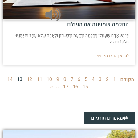
החכמה שמשנה את העולם
כִּי יֵשׁ אָדָם שֶׁעֲמָלוֹ בְּחָכְמָה וּבְדַעַת וּבְכִשְׁרוֹן וּלְאָדָם שֶׁלֹּא עָמַל בּוֹ יִתְּנֶנּוּ
חֶלְקוֹ גַּם זֶה
להמשך לחצו כאן >>
הקודם
1
2
3
4
5
6
7
8
9
10
11
12
13
14
15
16
17
הבא
מאמרים תורניים