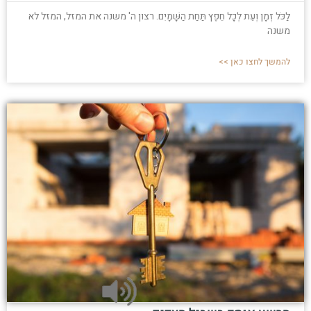
לַכֹּל זְמָן וְעֵת לְכָל חֵפֶץ תַּחַת הַשָּׁמָיִם. רצון ה' משנה את המזל, המזל לא
משנה
להמשך לחצו כאן >>