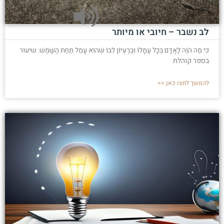
לב נשבר – חיובי או מיותר
כִּי מֶה הֹוֶה לָאָדָם בְּכָל עֲמָלוֹ וּבְרַעְיוֹן לִבּוֹ שְׁהוּא עָמֵל תַּחַת הַשָּׁמֶשׁ. שיעור
בספר קוהלת
להמשך לחצו כאן >>