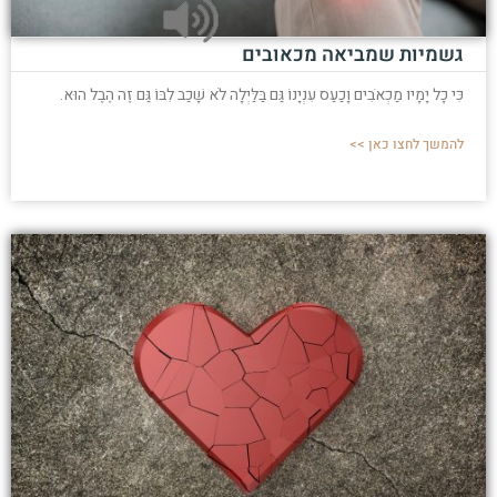
גשמיות שמביאה מכאובים
כִּי כָל יָמָיו מַכְאֹבִים וָכַעַס עִנְיָנוֹ גַּם בַּלַּיְלָה לֹא שָׁכַב לִבּוֹ גַּם זֶה הֶבֶל הוּא.
להמשך לחצו כאן >>