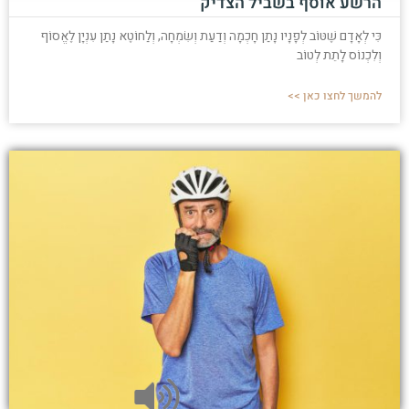
הרשע אוסף בשביל הצדיק
כִּי לְאָדָם שֶׁטּוֹב לְפָנָיו נָתַן חָכְמָה וְדַעַת וְשִׂמְחָה, וְלַחוֹטֶא נָתַן עִנְיָן לֶאֱסוֹף
וְלִכְנוֹס לָתֵת לְטוֹב
להמשך לחצו כאן >>