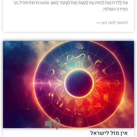
עֵת לָלֶדֶת וְעֵת לָמוּת עֵת לָטַעַת וְעֵת לַעֲקוֹר נָטוּעַ. עונש הרוצח וגורל, קו
המידה העולמי,
להמשך לחצו כאן >>
אין מזל לישראל