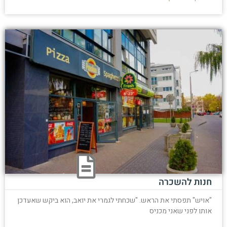
חנות להשכרה
"אויש" תפסתי את הראש. "שכחתי לגמרי את יואב, הוא ביקש שאעדכן
אותו לפני שאני מכניס