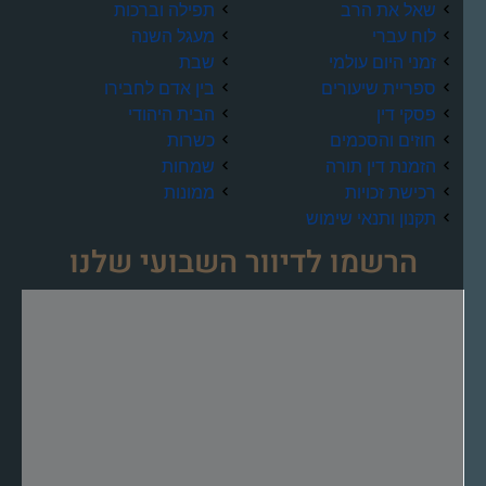
שאל את הרב
תפילה וברכות
לוח עברי
מעגל השנה
זמני היום עולמי
שבת
ספריית שיעורים
בין אדם לחבירו
פסקי דין
הבית היהודי
חוזים והסכמים
כשרות
הזמנת דין תורה
שמחות
רכישת זכויות
ממונות
תקנון ותנאי שימוש
הרשמו לדיוור השבועי שלנו