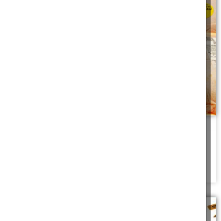
עוף מהדרין במקום דוגלי
כלב שסחב עופות טריים מתא מטען של רכב ואכל אותם, האם בעליו
חייב לשלם את
להמשך לחצו כאן >>