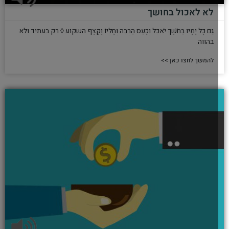
לא לאכול בחושך
גַּם כָּל יָמָיו בַּחֹשֶׁךְ יֹאכֵל וְכָעַס הַרְבֵּה וְחָלְיוֹ וָקָצֶף השקוע ◊ רק בעתיד ולא
בהווה
להמשך לחצו כאן >>