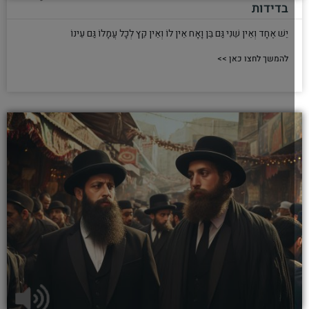
בדידות
יֵשׁ אֶחָד וְאֵין שֵׁנִי גַּם בֵּן וָאָח אֵין לוֹ וְאֵין קֵץ לְכָל עֲמָלוֹ גַּם עֵינוֹ
להמשך לחצו כאן >>