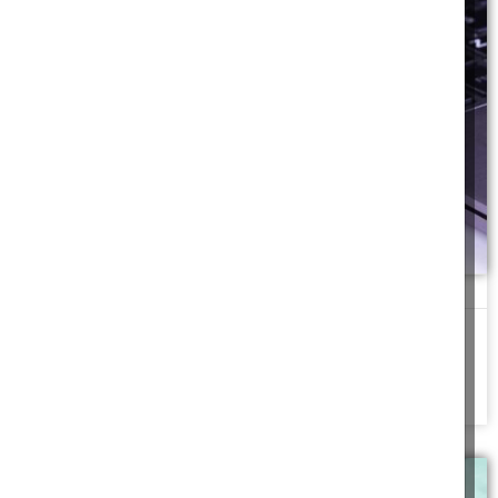
דיסק און קי שהוחלף בטעות
אסנת מוצאת ברשותה דיסק און קי זהה לשלה ששייך לסטודנטית
המתגוררת רחוק, על מי מוטלת
להמשך לחצו כאן >>