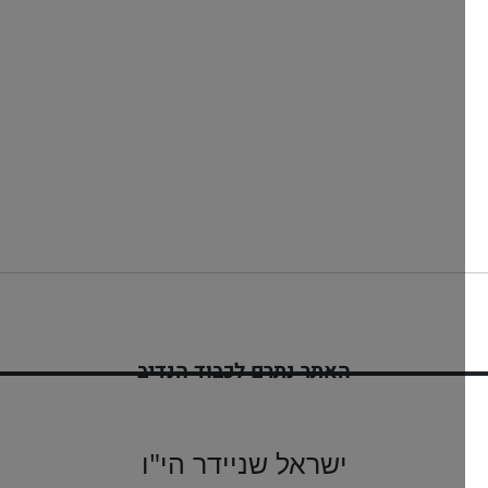
האתר נתרם לכבוד הנדיב
ינון בן יפה שיינדל
לזיווג הגון
ישראל שניידר הי"ו