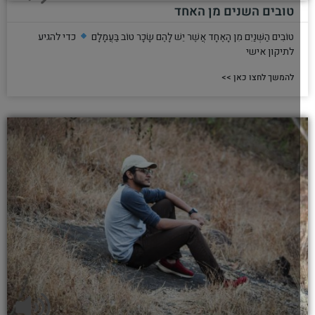
טובים השנים מן האחד
טוֹבִים הַשְּׁנַיִם מִן הָאֶחָד אֲשֶׁר יֵשׁ לָהֶם שָׂכָר טוֹב בַּעֲמָלָם
כדי להגיע
לתיקון אישי
להמשך לחצו כאן >>