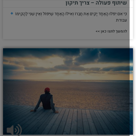
שיתוף פעולה – צריך תיקון
כִּי אִם יִפֹּלוּ הָאֶחָד יָקִים אֶת חֲבֵרוֹ וְאִילוֹ הָאֶחָד שֶׁיִּפּוֹל וְאֵין שֵׁנִי לַהֲקִימוֹ
עבודת
להמשך לחצו כאן >>