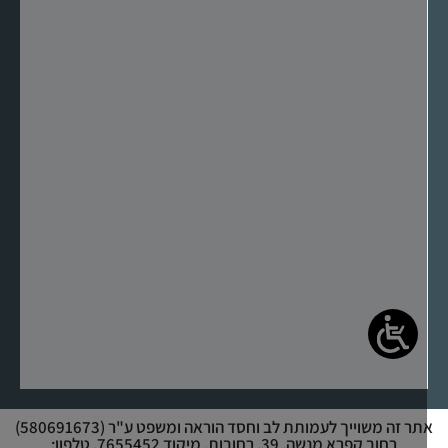
אתר זה משוייך לעמותת לב וחסד הוראה ומשפט ע"ר (580691673)
רחוב קפרא מנשה, 39, רחובות, מיקוד 7655452, טלפון: