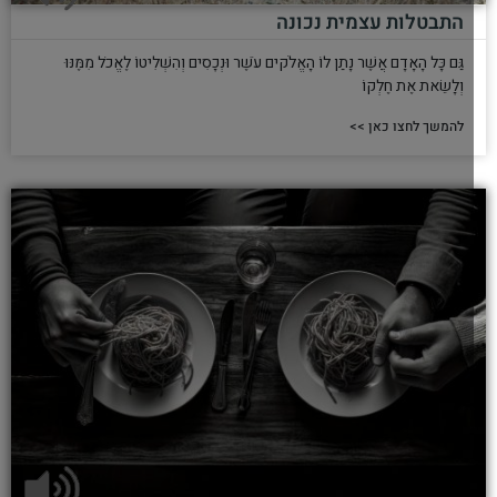
התבטלות עצמית נכונה
גַּם כָּל הָאָדָם אֲשֶׁר נָתַן לוֹ הָאֱלֹקים עֹשֶׁר וּנְכָסִים וְהִשְׁלִיטוֹ לֶאֱכֹל מִמֶּנּוּ
וְלָשֵׂאת אֶת חֶלְקוֹ
להמשך לחצו כאן >>