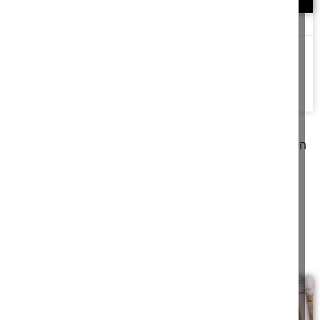
כף זכות מול כבדהו וחשדהו
כבדהו וחשדהו
האם מותר לתת מכשול מוות לגנב
שיעור בפרקי
אבות פרק ב
להמשך לחצו כאן >>
קודם
1
2
3
4
5
6
7
8
9
10
11
12
13
14
15
16
17
הבא
מאמרים תורניים