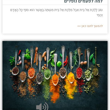
למה לפעמים נופלים
טוֹב לָלֶכֶת אֶל בֵּית אֵבֶל מִלֶּכֶת אֶל בֵּית מִשְׁתֶּה בַּאֲשֶׁר הוּא סוֹף כָּל הָאָדָם
וְהַחַי
להמשך לחצו כאן >>