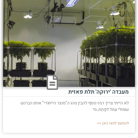
מעבדה 'ירוקה' תלת פאזית
לא הייתי צריך רמז נוסף להבין מהו ה"מוצר הייחודי" אותו הברנש
שמולי עמל לפַתֵח, מי
להמשך לחצו כאן >>