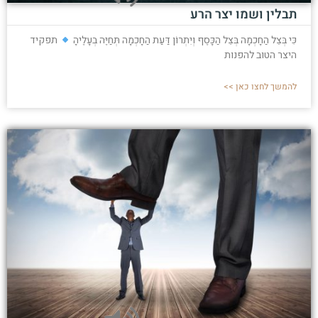
תבלין ושמו יצר הרע
כִּי בְּצֵל הַחָכְמָה בְּצֵל הַכָּסֶף וְיִתְרוֹן דַּעַת הַחָכְמָה תְּחַיֶּה בְעָלֶיהָ
תפקיד
היצר הטוב להפנות
להמשך לחצו כאן >>