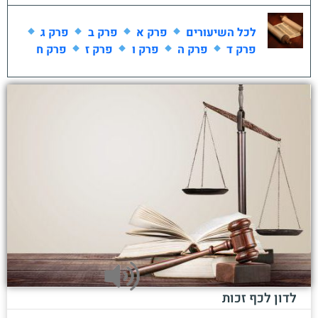
לכל השיעורים
פרק א
פרק ב
פרק ג
פרק ד
פרק ה
פרק ו
פרק ז
פרק ח
לדון לכף זכות