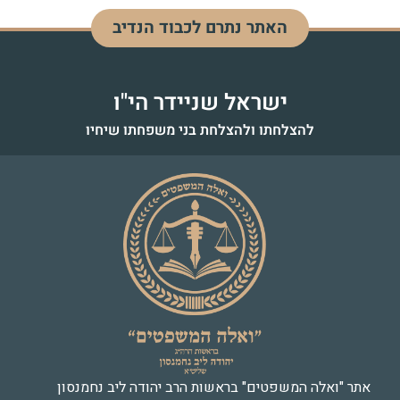
האתר נתרם לכבוד הנדיב
דוד בן מנחם
לעילוי נשמה - כ"ז אדר התשפ"ד
ישראל שניידר הי"ו
להצלחתו ולהצלחת בני משפחתו שיחיו
אתר "ואלה המשפטים" בראשות הרב יהודה ליב נחמנסון