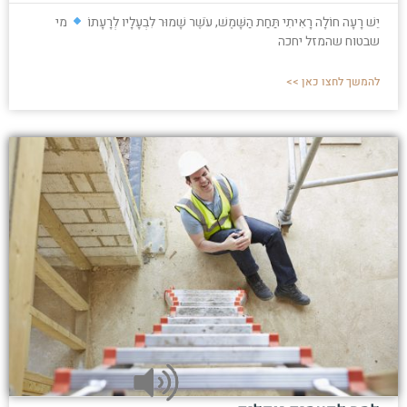
יֵשׁ רָעָה חוֹלָה רָאִיתִי תַּחַת הַשָּׁמֶשׁ, עֹשֶׁר שָׁמוּר לִבְעָלָיו לְרָעָתוֹ
מי
שבטוח שהמזל יחכה
להמשך לחצו כאן >>