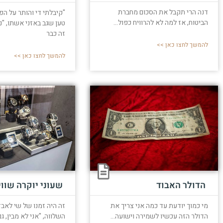
דנה הרי תקבל את הסכום מחברת
"קיבלתי די והותר על הפ
הביטוח, אז למה לא להרוויח כפול...
טען שגב באזני אשתו, "נ
זה כבר
להמשך לחצו כאן >>
להמשך לחצו כאן >>
הדולר האבוד
שעוני יוקרה שווי
מי כמוך יודעת עד כמה אני צריך את
זה היה זמנו של שי לאב
הדולר הזה עכשיו לשמירה וישועה...
השלווה, "אני לא מבין, ג