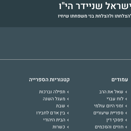
שראל שניידר הי"ו
הצלחתו ולהצלחת בני משפחתו שיחיו
ת עמי
הרשל בן לוי-יצחק
דוד בן מנחם
זמרת'יה רות בת הוד'יה דינה
רס"ן תדהר בן גבריאל
רחל שקד
דוד בן רומי
חיים לייב בן 
אלישע שלמה בן 
טמפלהוף
לעילוי נשמה - כ"ז
אחיינה האהוב של אמי הושמד
בריאות גשמית ורוחנית
לרפואה שלי
לאחדות עם ישראל וט
להרחבה בגשמיות ור
בריאות גשמי
עמודים
קטגוריות הספרייה
תה
לזכרון עולם ה' יקום דמו
אדר התשפ"ד
בטרבלינקה לעילוי נשמתו
ותשובה שלימה
ותשובה 
שאל את הרב
תפילה וברכות
לוח עברי
מעגל השנה
זמני היום עולמי
שבת
ספריית שיעורים
בין אדם לחבירו
פסקי דין
הבית היהודי
חוזים והסכמים
כשרות