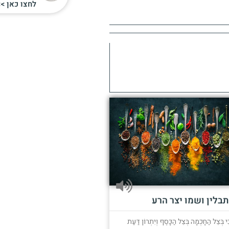
לחצו כאן >>
תבלין ושמו יצר הרע
ִּי בְּצֵל הַחָכְמָה בְּצֵל הַכָּסֶף וְיִתְרוֹן דַּעַת