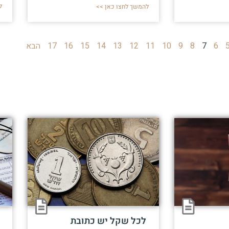
ל
להמשך לחצו כאן >>
6
7
8
9
10
11
12
13
14
15
16
17
הבא
לכל שקל יש כתובת