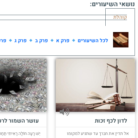
נושאי השיעורים:
קוהלת
לכל השיעורים
פרק א
פרק ב
פרק ג
פרק
לדון לכף זכות
עושר השמור לרע
אל תדין את חברך עד שתגיע למקומו
יֵשׁ רָעָה חוֹלָה רָאִיתִי תַּחַת