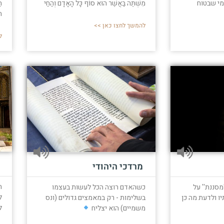
י שבטוח
מִשְׁתֶּה בַּאֲשֶׁר הוּא סוֹף כָּל הָאָדָם וְהַחַי
ה
ה
להמשך לחצו כאן >>
ל
מרדכי היהודי
ח
מסננת'' על
כשהאדם רוצה הכל לעשות בעצמו
ל
יו ולדעת מה כן
בשלימות - רק במאמצים גדולים (ונס
ל
משמיים) הוא יצליח