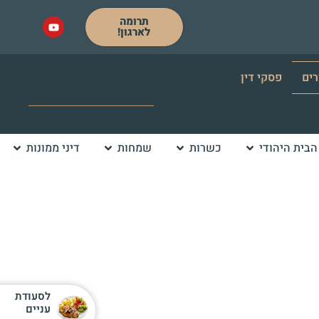
תרומה
לארגון!
רים
פסקי דין
הבית היהודי
כשרות
שמחות
דיני ממונות
לסעודת
עניים