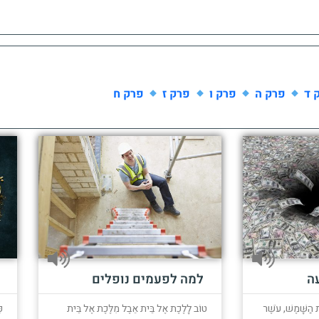
 ד
פרק ה
פרק ו
פרק ז
פרק ח
ה
למה לפעמים נופלים
 הַשָּׁמֶשׁ, עֹשֶׁר
טוֹב לָלֶכֶת אֶל בֵּית אֵבֶל מִלֶּכֶת אֶל בֵּית
כ