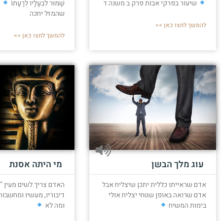
שיעור בפרקי אבות פרק ב משנה ד
שָׁמוּר לִבְעָלָיו לְרָעָתוֹ
מ
שהמזל יחכה
להמשך לחצו כאן >>
להמשך לחצו כאן >>
עוג מלך הבשן
מי היתה אסנת
אדם שראייתו כללית יתכן שיצליח אבל
האדם צריך לשים מעין ''
אדם שרואה באופן שטחי יצליח אולי
דיבוריו, מעשיו ומחשבות
בימות המשיח
ומה לא