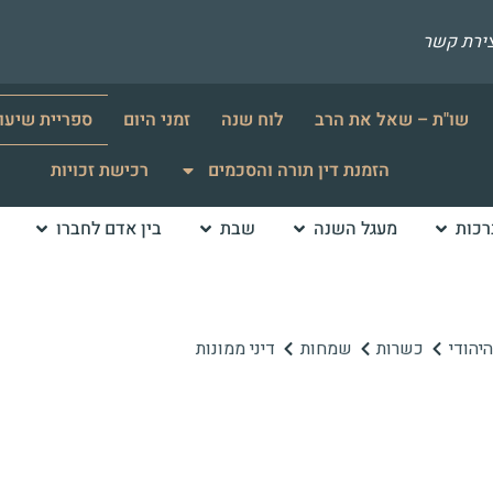
צירת קשר
שו"ת – שאל את הרב
לוח שנה
זמני היום
ספריית שיעו
הזמנת דין תורה והסכמים
רכישת זכויות
רכות
מעגל השנה
שבת
בין אדם לחברו
יהודי
כשרות
שמחות
דיני ממונות