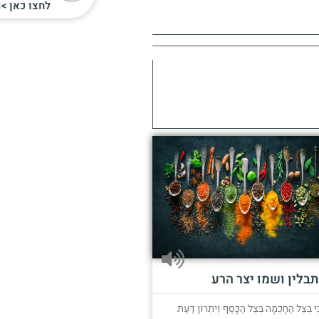
לחצו כאן >>
תבלין ושמו יצר הרע
ִּי בְּצֵל הַחָכְמָה בְּצֵל הַכָּסֶף וְיִתְרוֹן דַּעַת