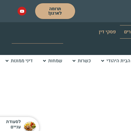
תרומה
לארגון!
רים
פסקי דין
הבית היהודי
כשרות
שמחות
דיני ממונות
לסעודת
עניים