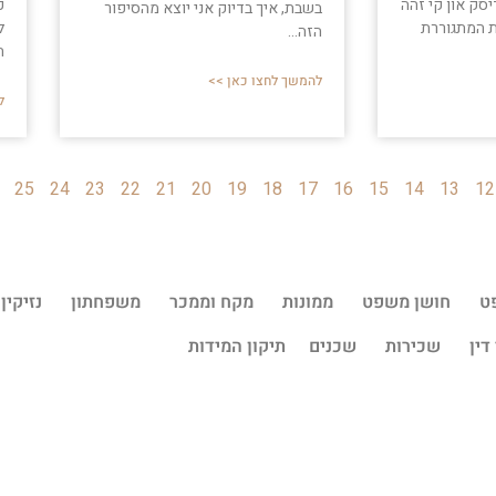
סק און קי זהה
כ
בשבת, איך בדיוק אני יוצא מהסיפור
 המתגוררת
ל
הזה...
ה
להמשך לחצו כאן >>
ל
25
24
23
22
21
20
19
18
17
16
15
14
13
12
ט
חושן משפט
ממונות
מקח וממכר
משפחתון
נזיקין
דין
שכירות
שכנים
תיקון המידות