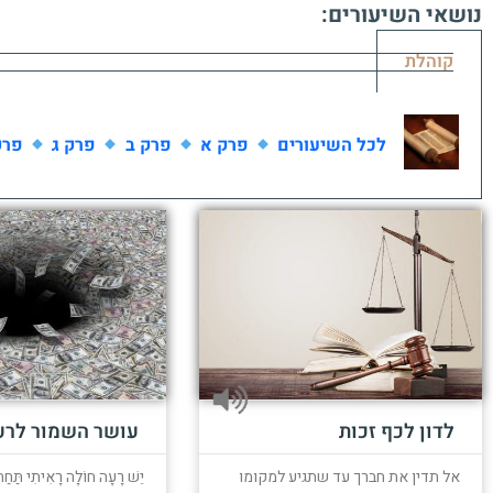
נושאי השיעורים:
קוהלת
לכל השיעורים
פרק א
פרק ב
פרק ג
פרק
לדון לכף זכות
עושר השמור לרע
אל תדין את חברך עד שתגיע למקומו
יֵשׁ רָעָה חוֹלָה רָאִיתִי תַּחַת