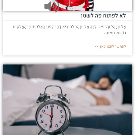
לא לפתוח פה לשטן
אַל תְּבַהֵל עַל פִּיךָ וְלִבְּךָ אַל יְמַהֵר לְהוֹצִיא דָבָר לִפְנֵי הָאֱלֹקים כִּי הָאֱלֹקים
בַּשָּׁמַיִם וְאַתָּה
להמשך לחצו כאן >>