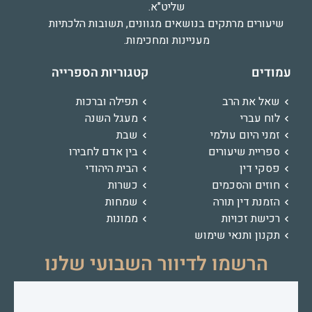
שליט"א.
שיעורים מרתקים בנושאים מגוונים, תשובות הלכתיות
מעניינות ומחכימות.
עמודים
קטגוריות הספרייה
שאל את הרב
תפילה וברכות
לוח עברי
מעגל השנה
זמני היום עולמי
שבת
ספריית שיעורים
בין אדם לחבירו
פסקי דין
הבית היהודי
חוזים והסכמים
כשרות
הזמנת דין תורה
שמחות
רכישת זכויות
ממונות
תקנון ותנאי שימוש
הרשמו לדיוור השבועי שלנו