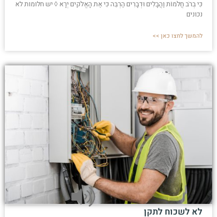
כִּי בְרֹב חֲלֹמוֹת וַהֲבָלִים וּדְבָרִים הַרְבֵּה כִּי אֶת הָאֱלֹקים יְרָא ◊ יש חלומות לא
נכונים
להמשך לחצו כאן >>
לא לשכוח לתקן