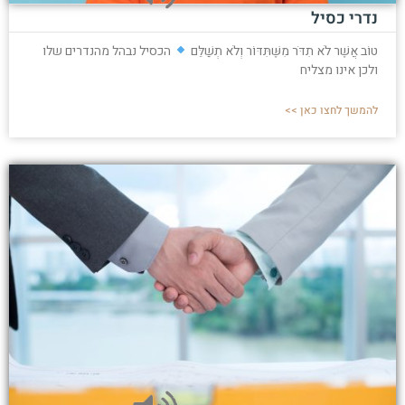
נדרי כסיל
טוֹב אֲשֶׁר לֹא תִדֹּר מִשֶּׁתִּדּוֹר וְלֹא תְשַׁלֵּם
הכסיל נבהל מהנדרים שלו
ולכן אינו מצליח
להמשך לחצו כאן >>