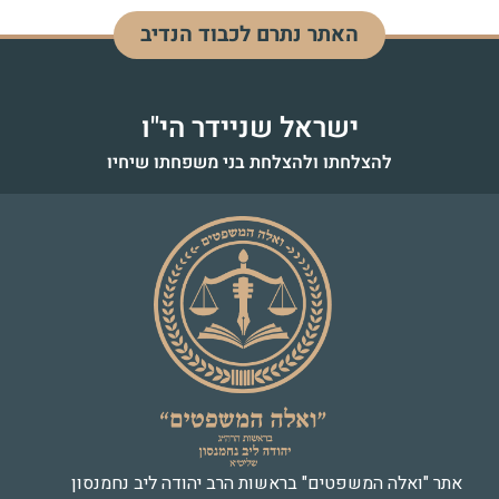
האתר נתרם לכבוד הנדיב
דוד בן מנחם
לעילוי נשמה - כ"ז אדר התשפ"ד
ישראל שניידר הי"ו
להצלחתו ולהצלחת בני משפחתו שיחיו
אתר "ואלה המשפטים" בראשות הרב יהודה ליב נחמנסון