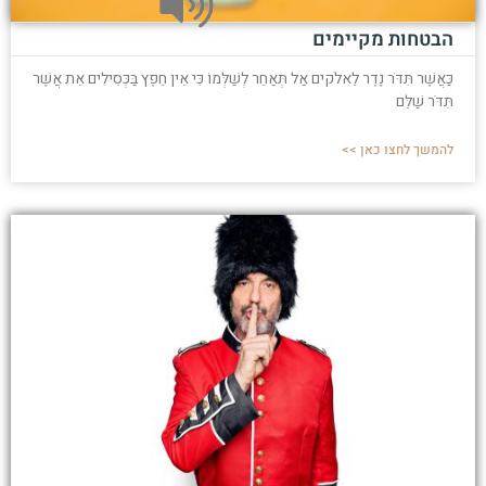
הבטחות מקיימים
כַּאֲשֶׁר תִּדֹּר נֶדֶר לֵאלֹקים אַל תְּאַחֵר לְשַׁלְּמוֹ כִּי אֵין חֵפֶץ בַּכְּסִילִים אֵת אֲשֶׁר
תִּדֹּר שַׁלֵּם
להמשך לחצו כאן >>