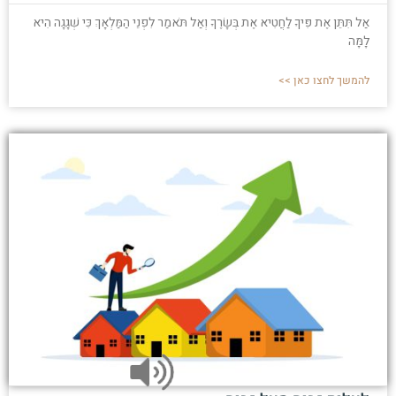
אַל תִּתֵּן אֶת פִּיךָ לַחֲטִיא אֶת בְּשָׂרֶךָ וְאַל תֹּאמַר לִפְנֵי הַמַּלְאָךְ כִּי שְׁגָגָה הִיא
לָמָּה
להמשך לחצו כאן >>