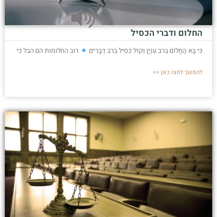
החלום ודברי הכסיל
כִּי בָּא הַחֲלוֹם בְּרֹב עִנְיָן וְקוֹל כְּסִיל בְּרֹב דְּבָרִים
רוב החלומות הם הבל כי
להמשך לחצו כאן >>