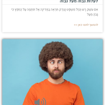
לעלות גבוה מעל גבוה
אִם עֹשֶׁק רָשׁ וְגֵזֶל מִשְׁפָּט וָצֶדֶק תִּרְאֶה בַמְּדִינָה אַל תִּתְמַהּ עַל הַחֵפֶץ כִּי
גָבֹהַּ מֵעַל
להמשך לחצו כאן >>