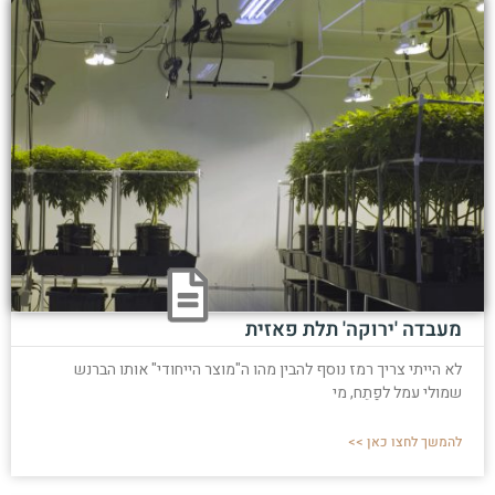
מעבדה 'ירוקה' תלת פאזית
לא הייתי צריך רמז נוסף להבין מהו ה"מוצר הייחודי" אותו הברנש
שמולי עמל לפַתֵח, מי
להמשך לחצו כאן >>