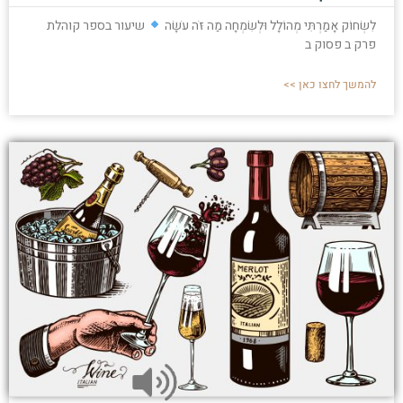
לִשְׂחוֹק אָמַרְתִּי מְהוֹלָל וּלְשִׂמְחָה מַה זֹּה עֹשָׂה
שיעור בספר קוהלת
פרק ב פסוק ב
להמשך לחצו כאן >>