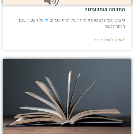
החכמה שמכעיסה
כִּי בְּרֹב חָכְמָה רָב כָּעַס וְיוֹסִיף דַּעַת יוֹסִיף מַכְאוֹב
על הקשר שבין
חכמה לכעס
להמשך לחצו כאן >>