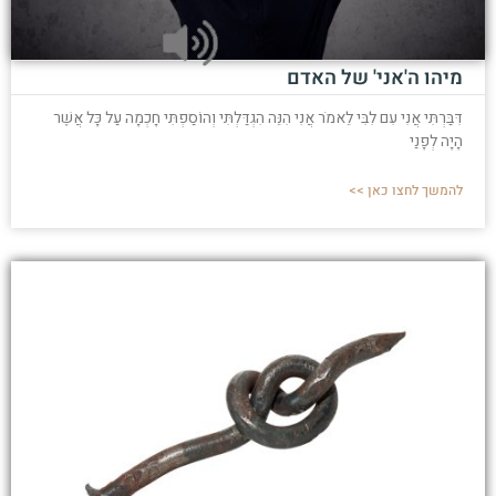
מיהו ה'אני' של האדם
דִּבַּרְתִּי אֲנִי עִם לִבִּי לֵאמֹר אֲנִי הִנֵּה הִגְדַּלְתִּי וְהוֹסַפְתִּי חָכְמָה עַל כָּל אֲשֶׁר
הָיָה לְפָנַי
להמשך לחצו כאן >>