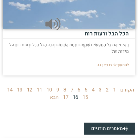
הכל הבל ורעות רוח
רָאִיתִי אֶת כָּל הַמַּעֲשִׂים שֶׁנַּעֲשׂוּ תַּחַת הַשָּׁמֶשׁ וְהִנֵּה הַכֹּל הֶבֶל וּרְעוּת רוּחַ על
מידות ועל
להמשך לחצו כאן >>
הקודם
1
2
3
4
5
6
7
8
9
10
11
12
13
14
15
16
17
הבא
מאמרים תורניים