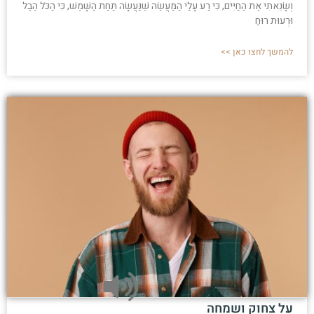
וְשָׂנֵאתִי אֶת הַחַיִּים, כִּי רַע עָלַי הַמַּעֲשֶׂה שֶׁנַּעֲשָׂה תַּחַת הַשָּׁמֶשׁ, כִּי הַכֹּל הֶבֶל
וּרְעוּת רוּחַ
להמשך לחצו כאן >>
על צחוק ושמחה