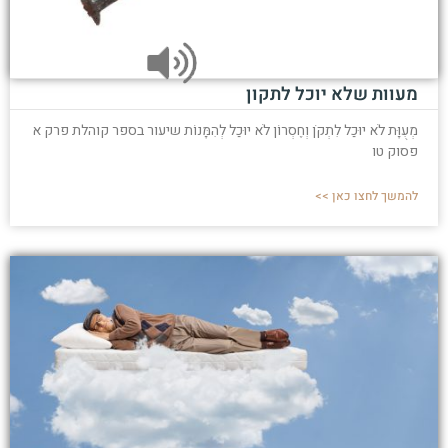
מעוות שלא יוכל לתקון
מְעֻוָּת לֹא יוּכַל לִתְקֹן וְחֶסְרוֹן לֹא יוּכַל לְהִמָּנוֹת שיעור בספר קוהלת פרק א
פסוק טו
להמשך לחצו כאן >>