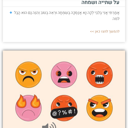
על שתייה ושמחה
אָמַרְתִּי אֲנִי בְּלִבִּי לְכָה נָּא אֲנַסְּכָה בְשִׂמְחָה וּרְאֵה בְטוֹב וְהִנֵּה גַם הוּא הָבֶל
למה
להמשך לחצו כאן >>