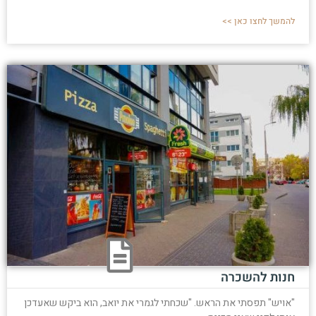
להמשך לחצו כאן >>
חנות להשכרה
"אויש" תפסתי את הראש. "שכחתי לגמרי את יואב, הוא ביקש שאעדכן