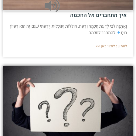
איך מתחברים אל החכמה
וָאֶתְּנָה לִבִּי לָדַעַת חָכְמָה וְדַעַת, הוֹלֵלוֹת וְשִׂכְלוּת, יָדַעְתִּי שֶׁגַּם זֶה הוּא רַעְיוֹן
רוּחַ
להתחבר לחכמה
להמשך לחצו כאן >>