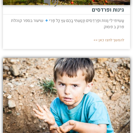
גינות ופרדסים
עָשִׂיתִי לִי גַּנּוֹת וּפַרְדֵּסִים וְנָטַעְתִּי בָהֶם עֵץ כָּל פֶּרִי
שיעור בספר קוהלת
פרק ב פסוק
להמשך לחצו כאן >>