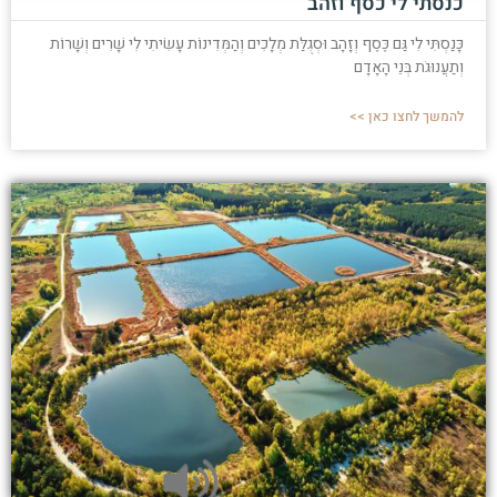
כנסתי לי כסף וזהב
כָּנַסְתִּי לִי גַּם כֶּסֶף וְזָהָב וּסְגֻלַּת מְלָכִים וְהַמְּדִינוֹת עָשִׂיתִי לִי שָׁרִים וְשָׁרוֹת
וְתַעֲנוּגֹת בְּנֵי הָאָדָם
להמשך לחצו כאן >>