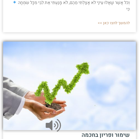
וְכֹל אֲשֶׁר שָׁאֲלוּ עֵינַי לֹא אָצַלְתִּי מֵהֶם, לֹא מָנַעְתִּי אֶת לִבִּי מִכָּל שִׂמְחָה
כִּי
להמשך לחצו כאן >>
שימור ופריון בחכמה