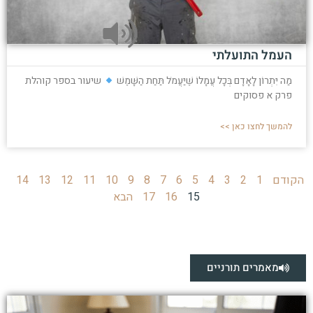
העמל התועלתי
מַה יִּתְרוֹן לָאָדָם בְּכָל עֲמָלוֹ שֶׁיַּעֲמֹל תַּחַת הַשָּׁמֶשׁ
שיעור בספר קוהלת
פרק א פסוקים
להמשך לחצו כאן >>
הקודם
1
2
3
4
5
6
7
8
9
10
11
12
13
14
15
16
17
הבא
מאמרים תורניים