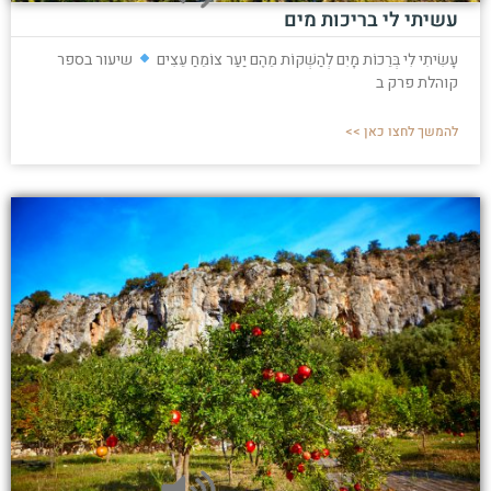
עשיתי לי בריכות מים
עָשִׂיתִי לִי בְּרֵכוֹת מָיִם לְהַשְׁקוֹת מֵהֶם יַעַר צוֹמֵחַ עֵצִים
שיעור בספר
קוהלת פרק ב
להמשך לחצו כאן >>