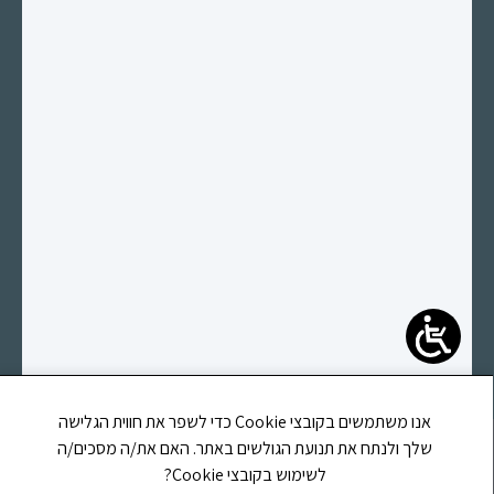
אנו משתמשים בקובצי Cookie כדי לשפר את חווית הגלישה
אתר זה משוייך לעמותת לב וחסד הוראה ומשפט ע"ר (580691673)
שלך ולנתח את תנועת הגולשים באתר. האם את/ה מסכים/ה
רחוב קפרא מנשה, 39, רחובות, מיקוד 7655452, טלפון:
לשימוש בקובצי Cookie?
0584146159