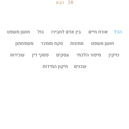
28
הבא
הכל
אורח חיים
בין אדם לחבירו
גזל
חושן משפט
חושן משפט
ממונות
מקח וממכר
משפחתון
נזיקין
סיפור הלכתי
עסקים
פסקי דין
שכירות
שכנים
תיקון המידות