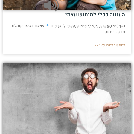
הענווה ככלי למימוש עצמי
הִגְדַּלְתִּי מַעֲשָׂי, בָּנִיתִי לִי בָּתִּים, נָטַעְתִּי לִי כְּרָמִים
שיעור בספר קוהלת
פרק ב פסוק
להמשך לחצו כאן >>