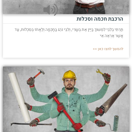
הרכבת חכמה וסכלות
תַּרְתִּי בְלִבִּי לִמְשׁוֹךְ בַּיַּיִן אֶת בְּשָׂרִי, וְלִבִּי נֹהֵג בַּחָכְמָה וְלֶאֱחֹז בְּסִכְלוּת, עַד
אֲשֶׁר אֶרְאֶה אֵי
להמשך לחצו כאן >>