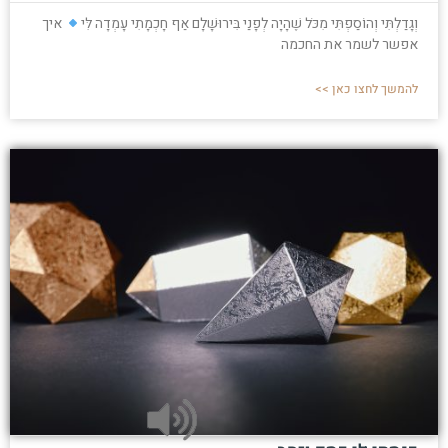
וְגָדַלְתִּי וְהוֹסַפְתִּי מִכֹּל שֶׁהָיָה לְפָנַי בִּירוּשָׁלִָם אַף חָכְמָתִי עָמְדָה לִּי
איך
אפשר לשמר את החכמה
להמשך לחצו כאן >>