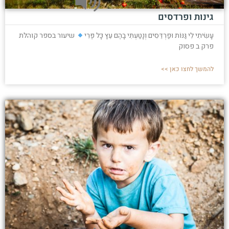
גינות ופרדסים
עָשִׂיתִי לִי גַּנּוֹת וּפַרְדֵּסִים וְנָטַעְתִּי בָהֶם עֵץ כָּל פֶּרִי
שיעור בספר קוהלת
פרק ב פסוק
להמשך לחצו כאן >>