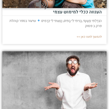
הענווה ככלי למימוש עצמי
הִגְדַּלְתִּי מַעֲשָׂי, בָּנִיתִי לִי בָּתִּים, נָטַעְתִּי לִי כְּרָמִים
שיעור בספר קוהלת
פרק ב פסוק
להמשך לחצו כאן >>