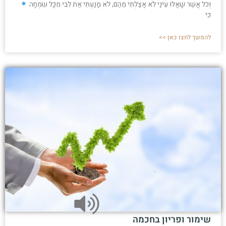
וְכֹל אֲשֶׁר שָׁאֲלוּ עֵינַי לֹא אָצַלְתִּי מֵהֶם, לֹא מָנַעְתִּי אֶת לִבִּי מִכָּל שִׂמְחָה
כִּי
להמשך לחצו כאן >>
שימור ופריון בחכמה