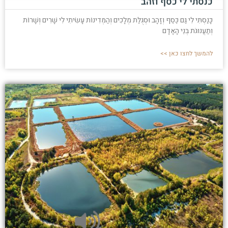
כנסתי לי כסף וזהב
כָּנַסְתִּי לִי גַּם כֶּסֶף וְזָהָב וּסְגֻלַּת מְלָכִים וְהַמְּדִינוֹת עָשִׂיתִי לִי שָׁרִים וְשָׁרוֹת
וְתַעֲנוּגֹת בְּנֵי הָאָדָם
להמשך לחצו כאן >>