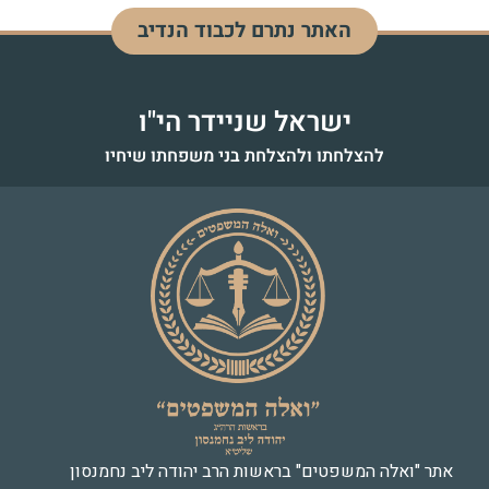
האתר נתרם לכבוד הנדיב
דוד בן מנחם
לעילוי נשמה - כ"ז אדר התשפ"ד
ישראל שניידר הי"ו
להצלחתו ולהצלחת בני משפחתו שיחיו
אתר "ואלה המשפטים" בראשות הרב יהודה ליב נחמנסון