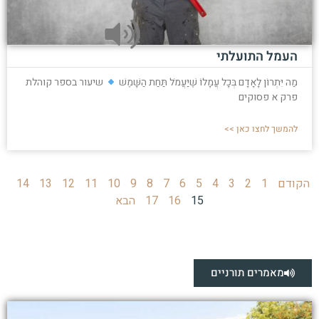
העמל התועלתי
מַה יִּתְרוֹן לָאָדָם בְּכָל עֲמָלוֹ שֶׁיַּעֲמֹל תַּחַת הַשָּׁמֶשׁ
שיעור בספר קוהלת
פרק א פסוקים
להמשך לחצו כאן >>
הקודם
1
2
3
4
5
6
7
8
9
10
11
12
13
14
15
16
17
הבא
מאמרים תורניים