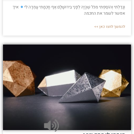
וְגָדַלְתִּי וְהוֹסַפְתִּי מִכֹּל שֶׁהָיָה לְפָנַי בִּירוּשָׁלִָם אַף חָכְמָתִי עָמְדָה לִּי
איך
אפשר לשמר את החכמה
להמשך לחצו כאן >>