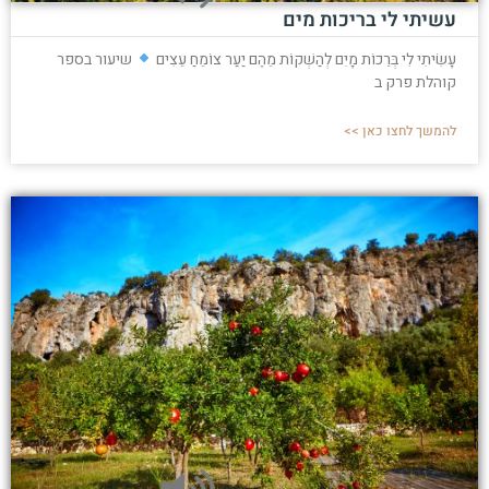
עשיתי לי בריכות מים
עָשִׂיתִי לִי בְּרֵכוֹת מָיִם לְהַשְׁקוֹת מֵהֶם יַעַר צוֹמֵחַ עֵצִים
שיעור בספר
קוהלת פרק ב
להמשך לחצו כאן >>