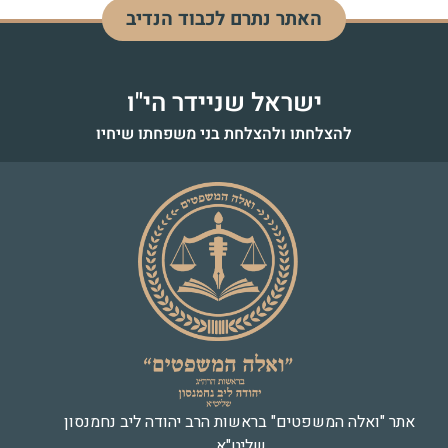
האתר נתרם לכבוד הנדיב
דוד בן מנחם
לעילוי נשמה - כ"ז אדר התשפ"ד
ישראל שניידר הי"ו
להצלחתו ולהצלחת בני משפחתו שיחיו
אתר "ואלה המשפטים" בראשות הרב יהודה ליב נחמנסון
שליט"א.