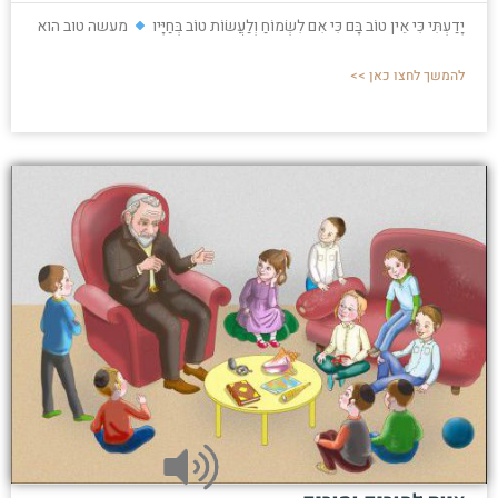
יָדַעְתִּי כִּי אֵין טוֹב בָּם כִּי אִם לִשְׂמוֹחַ וְלַעֲשׂוֹת טוֹב בְּחַיָּיו
מעשה טוב הוא
להמשך לחצו כאן >>