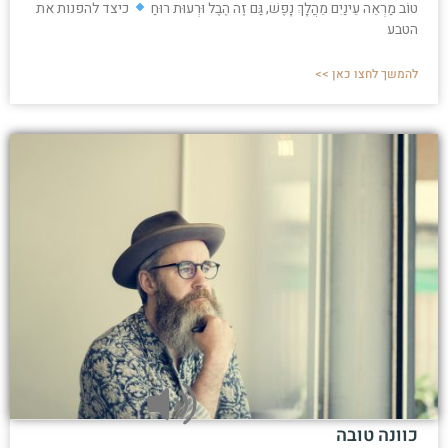
טוֹב מַרְאֵה עֵינַיִם מֵהֲלָךְ נָפֶשׁ, גַּם זֶה הֶבֶל וּרְעוּת רוּחַ
כיצד להפנות את
הטבע
להמשך לחצו כאן >>
כוונה טובה