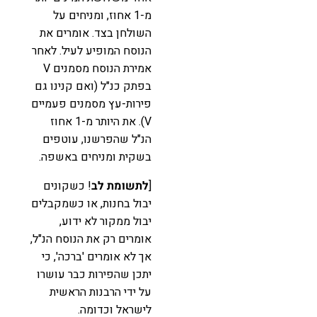
מ-1 אחוז, ומניחים על
השולחן בצד. אומרים את
הנוסח המופיע לעיל. לאחר
אמירת הנוסח מסמנים V
בפתק כנ"ל (ואם קנינו גם
פירות-עץ מסמנים פעמיים
V). את היותר מ-1 אחוז
הנ"ל שהפרשנו, עוטפים
בשקית ומניחים באשפה.
[
לתשומת לב
! כשקונים
יבול בחנות, או כשמקבלים
יבול ממקור לא ידוע,
אומרים רק את הנוסח הנ"ל,
אך לא אומרים 'ברכה', כי
יתכן שהפירות כבר עושרו
על ידי הרבנות הראשית
לישראל וכדומה.