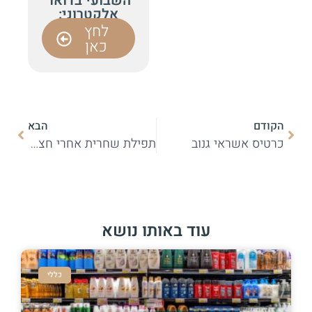
השבועי בדואר
אלקטרוני:
לחץ
כאן
ודם
הבא
טיס אשראי גנוב
תפילת שחרית אחרי חצות
עוד באותו נושא
כללי