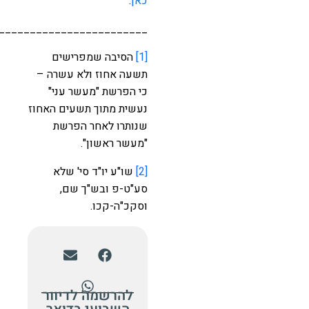
כאן
.
______________________________
[1]
הסיבה שמפרישים
תשעה אחוז ולא עשרה –
כי הפרשת "מעשר עני"
נעשית מתוך תשעים האחוז
שנותרו לאחר הפרשת
"מעשר ראשון".
[2]
שו"ע יו"ד סי' שלא
סע"ט-פ ובש"ך שם,
וסקכ"ה-קכו.
להרשמה לדיוור