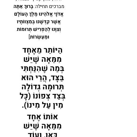
מברכים תחילה:
בָּרוּךְ אַתָּה
אֲדֹנָי אֱלֹהֵינוּ מֶלֶךְ הָעוֹלָם
אֲשֶׁר קִדְּשָׁנוּ בְּמִצְווֹתָיו
וְצִוָּנוּ לְהַפְרִישׁ תְּרוּמוֹת
וּמַעַשְׂרוֹת
]
הַיּוֹתֵר מֵאֶחָד
מִמֵּאָה שֶׁיֵּשׁ
בְּמַה שֶׁהִנַּחְתִּי
בַּצָּד, הֲרֵי הוּא
תְּרוּמָה גְדוֹלָה
בְּצַד צְפוֹנוֹ (כָּל
מִין עַל מִינוֹ).
אוֹתוֹ אֶחָד
מִמֵּאָה שֶׁיֵּשׁ
כָּאן, וְעוֹד