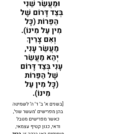
וּמַעֲשֵׂר שֵׁנִי
בְּצַד דָּרוֹם שֶׁל
הַפֵּרוֹת (כָּל
מִין עַל מִינוֹ).
וְאִם צָרִיךְ
מַעֲשֵׂר עָנִי,
יְהֵא מַעֲשֵׂר
עָנִי בְּצַד דָּרוֹם
שֶׁל הַפֵּרוֹת
(כָּל מִין עַל
מִינוֹ).
[בשנים א' ב' ד' ה' לשמיטה
בהן מפרישים 'מעשר שני',
כאשר מפרישים מטבל
ודאי, כגון קטיף עצמאי,
מוסיפים כאן ברכה זו:
בָּרוּךְ