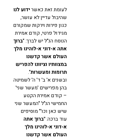
לעומת זאת כאשר
ידוע לנו
שהיבול עדיין לא עושר,
כגון פירות וירקות שמקורם
מגידול פרטי, קודם אמירת
הנוסח הנ"ל יש לברך: "
ברוך
אתה א-דוני א-לוהינו מלך
העולם אשר קדשנו
במצוותיו וציוונו להפריש
תרומות ומעשרות
".
ובשנים א' ב' ד' ה' לשמיטה
בהן מפרישים 'מעשר שני'
– קודם אמירת הקטע
החמישי הנ"ל "המעשר שני
שיש כאן וכו'" מוסיפים
עוד ברכה:
"ברוך אתה
א-דוני א-לוהינו מלך
העולם אשר קדשנו