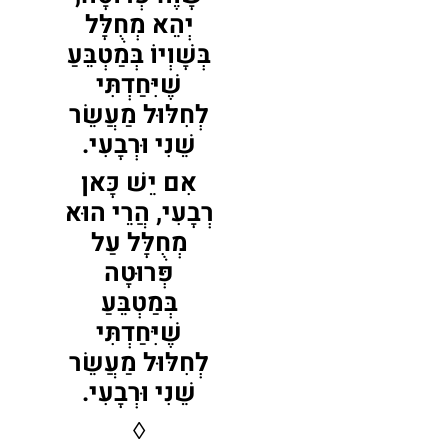
יְהֵא מְחֻלָּל
בְּשָׁוְיוֹ בְּמַטְבֵּעַ
שֶׁיִּחַדְתִּי
לְחִלּוּל מַעֲשֵׂר
שֵׁנִי וּרְבָעִי.
אִם יֵשׁ כָּאן
רְבָעִי, הֲרֵי הוּא
מְחֻלָּל עַל
פְּרוּטָה
בְּמַטְבֵּעַ
שֶׁיִּחַדְתִּי
לְחִלּוּל מַעֲשֵׂר
שֵׁנִי וּרְבָעִי.
◊