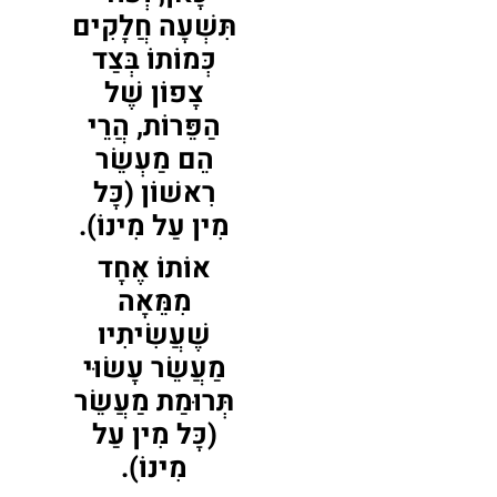
תִּשְׁעָה חֲלָקִים
כְּמוֹתוֹ בְּצַד
צָפוֹן שֶׁל
הַפֵּרוֹת, הֲרֵי
הֵם מַעְשֵׂר
רִאשׁוֹן (כָּל
מִין עַל מִינוֹ).
אוֹתוֹ אֶחָד
מִמֵּאָה
שֶׁעֲשִׂיתִיו
מַעֲשֵׂר עָשׂוּי
תְּרוּמַת מַעֲשֵׂר
(כָּל מִין עַל
מִינוֹ).