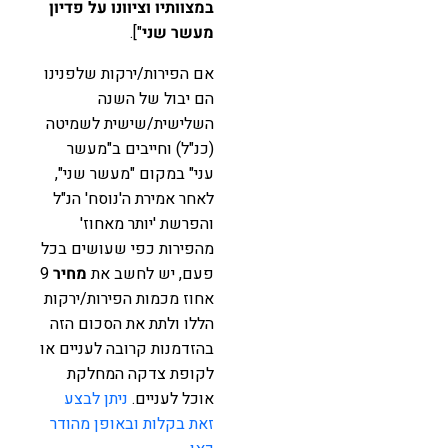
במצוותיו וציוונו על פדיון
מעשר שני
"].
אם הפירות/ירקות שלפנינו
הם יבול של השנה
השלישית/שישית לשמיטה
(כנ"ל) וחייבים ב"מעשר
עני" במקום "מעשר שני",
לאחר אמירת ה'נוסח' הנ"ל
והפרשת 'יותר מאחוז'
מהפירות כפי שעושים בכל
פעם, יש לחשב את
מחיר
9
אחוז מכמות הפירות/ירקות
הללו ולתת את הסכום הזה
בהזדמנות קרובה לעניים או
לקופת צדקה המחלקת
אוכל לעניים.
ניתן לבצע
זאת בקלות ובאופן מהודר