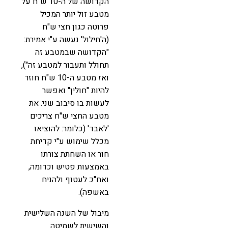
הקדושה של ה-10 ש"ח על
מטבע זול יותר המכיל
פרוטה כגון חצי ש"ח
(ה'חילול' נעשה ע"י אמירת:
"הקדושה שבמטבע זה
תחולל ותעבור למטבע זה"),
ואז מטבע ה-10 ש"ח חוזר
להיות "חולין" ואפשר
לעשות בו סיבוב שני. את
מטבע החצי ש"ח צריכים
'לאבד' (כלומר: להוציאו
מכלל שימוש ע"י קדיחת
חור או השחתת צורתו
באמצעות פטיש וכדומה,
ואח"כ לעטוף ולהניח
באשפה).
מיבול של השנה השלישית
והשישית לשמיטה