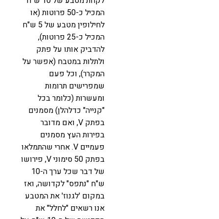
לקחת מטבע של 10 ש"ח
המכיל כ-50 פרוטות (או
לחילופין מטבע של 5 ש"ח
המכיל כ-25 פרוטות),
להדביק אותו על פתק
ולתלות במטבח (אפשר על
המקרר), וכל פעם
שמפרישים תרומות
ומעשרות (כלומר בכל
"קנייה" כדלהלן) מסמנים
בפתק V, ואם מדובר
בפירות העץ מסמנים
פעמיים V. אחרי שהתמלאו
בפתק 50 סימוני V, פירושו
של דבר שכל ערך ה-10
ש"ח "נתפס" לקדושה, ואז
במקום 'לגנוז' את המטבע
אנו רשאים "לחלל" את