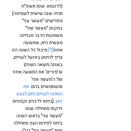
(לדוגמא: שנת תשפ"ח
תהיה שנה שישית לשמיטה)
מפרישים "מעשר עני"
במקום "מעשר שני".
משמעות הדבר מבחינה
מעשית היא, שתשעה
אחוז
[1]
מיבול כל השנה הזו
צריך להינתן בפועל לעניים,
בשונה משאר השנים
ש'פודים' את התשעה אחוז
של ה'מעשר שני'
ומשתמשים בהם.
את
הנתינה לעניים ניתן לבצע
כאן
. [ביחס לדגנים וקטניות
וירקות מתחילה שנת
"מעשר עני" בראש השנה.
ביחס לפירות העץ מתחילה
שנת "מעשר עני" בט"ו