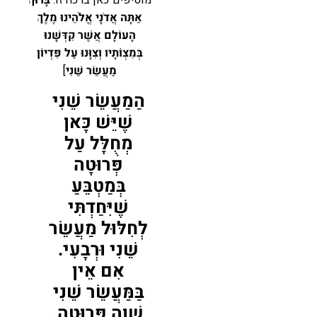
אַתָּה אֲדֹנָי אֱלֹהֵינוּ מֶלֶךְ
הָעוֹלָם אֲשֶׁר קִדְּשָׁנוּ
בְּמִצְוֹתָיו וְצִוָּנוּ עַל פִּדְיוֹן
מַעֲשֵׂר שֵׁנִי
]
הַמַעֲשֵׂר שֵׁנִי
שֶׁיֵּשׁ כָּאן
מְחֻלָּל עַל
פְּרוּטָה
בְּמַטְבֵּעַ
שֶׁיִּחַדְתִּי
לְחִלּוּל מַעֲשֵׂר
שֵׁנִי וּרְבָעִי.
אִם אֵין
בַּמַּעֲשֵׂר שֵׁנִי
שָׁוֶה פְּרוּטָה,