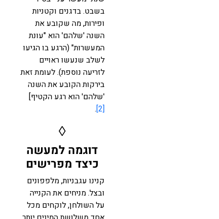
בשבט. בדגנים וקטניות
ופירות, מה שקובע את
השנה 'שלהם' הוא "עונת
המעשרות" (הרגע בו הגיעו
לשלב שנעשו ראויים
לזריעה נוספת). לעומת זאת
בירקות הקובע את השנה
'שלהם' הוא רגע הקטיף]
.
[2]
◊
דוגמה למעשה
כיצד מפרישים
קנינו עגבניות, מלפפונים
ובצל. מניחים את הקנייה
על השולחן, לוקחים מכל
אחד משלושת המינים יותר