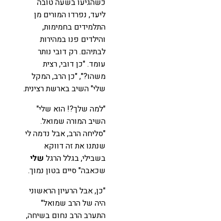
כשהגיעו בשעה טובה
ליעד, נפרדו המורים מן
התלמידים בחמימות,
והילדים פנו במהירות
לבתיהם. רק דובי נותר
עומד. "כן דובי, רצית
משהו?", "כן הרב, המקל
שלי" השיב בארשת רצינית.
"למה שלך?! הוא שלי"
השיב המורה שמואל.
"סליחה הרב, אבל נדמה לי
שנתנו את זה דווקא
בשבילי, בגלל הרגל
שלי
שכאבה" סיים בטון נמוך.
"כן, אבל הרעיון הראשוני
היה של הרב שמואל"
התערב הרב נחום בשיחה,