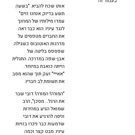
בעמוד זה
אותו שכח להביא. "בשעה
תשע בדיוק אנחנו זזים"
עמדו מילותיו של המחנך
לנגד עיניו. הוא כבר ראה
את החברים מטפסים על
מדרגות האוטובוס כשגילה
שפספס בליטה של
אבן-שפה במדרכה. התגלית
הייתה כואבת במיוחד.
"אאייי" זעק תוך שהוא מסב
את תשומת לב חבריו.
"המורה! המורה! דובי שבר
את הרגל… מסכן", הרב
שמואל הגיע במהירות
וניסה להרגיע את דובי
שדמעות כבר ניכרו בזויות
עיניו. מבט קצר וכמה