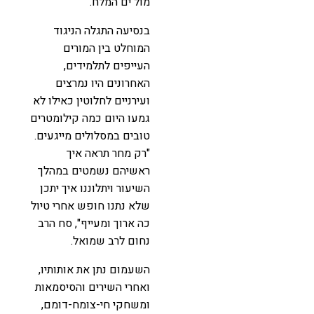
מול ים המלח.
בנסיעה התגלה הניגוד
המוחלט בין המורים
העייפים לתלמידים,
האחרונים היו נמרצים
ועירניים לחלוטין כאילו לא
גמעו היום כמה קילומטרים
טובים במסלולים מייגעים.
"רק מחר תראה איך
ראשיהם נשמטים במהלך
השיעור ויתלוננו איך יתכן
שלא נתנו חופש אחרי טיול
כה ארוך ומעייף", סח הרב
נחום לרב שמואל.
השעמום נתן את אותותיו,
ואחרי השירים והסיסמאות
ומשחקי חי-צומח-דומם,