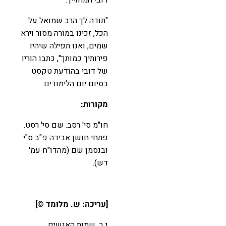
"תודה לך הרב שמואל על
הכל, זכינו במורה מסור וירא
שמים, ואנו תפילה שיהיו
פירותיך כמותך", כתבו הוריו
של דובי בהודעת טקסט
בסיום יום הלימודים.
מקורות:
חו"מ סי' רסב. שם סי' רסט.
פתחי חושן אבידה פ"ב ס"י
ובנסמן שם (מהדו"ח עמ'
דש).
[עריכה: ש. מלומד ©️]
נ.ב. שמות האנשים