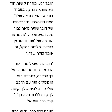
"אבל רגע, מה זה קשור, הרי
ביקשת את המקל
בעבור
דובי
אז הוא כנראה שלו",
סיים כשהצבע חזר ללחייו
של דובי שהיה נראה נבוך
מכל הסיטואציה. "זה ממש
הסוגיא של 'שניים אוחזין
בטלית', סליחה במקל, זה
אומר כולה שלי…"
"דובי'לה, נשאל מחר את
הרב אביגדור מה אומרת על
כך ההלכה, בינתיים בוא
ואקפיץ אותך עם הרכב
שלי קרוב לבית שלך. קשה
לך קצת ללכת, הלא כן?!"
קרץ הרב שמואל.
"תודה רבה הרב על הטרמפ,