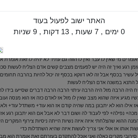
הוא כן הצליח לעשות אז מכאן הוא יוכל אז יש לו כמו שאומרים בסיס 
ל ללכת ולהשליך גם לדבר שעדיין אין לי ולמשוט אותו אליו להשיג אותו
האתר ישוב לפעול בעוד
 לגמרי ממה שיש לו מה שנקרא השורש הבור הוא הוא רוצה הוא יוצ
שהוא תשוקה לאיזה דבר והוא ממש לא חושב על מה שנעשה סביבו הוא
0 ימים , 7 שעות , 13 דקות , 8 שניות
בחינה ההיא ברגע שיהיה קושי יוצא מן הכלל יכול להיות שהוא התייאש
 והדרך איך להגיע למטרה שאותה הוא רוצה להגיע תהפוך להיות שטחית יו
ומרים מי שאין לו עבר ואין לו הווה גם עתיד לא יהיה לו זאת אומרת א
זמן רגע ואיך זה היה יש לפעמים מצבים קשים אדם הצליח לעשות סכו
 עשיר בכסף אבל זה לאו דווקא בכסף זה יכול להיות בהרבה תחומים
ל התנא במשנה אדם הצליח לעשות
יח היה הרבה מזל היה הרבה עיתוי הרבה הרבה דברים שסייעו בידו לה
ו מגיע איזה שהוא מצב שאין לו מזל אז לאדם כזה אז הוא מנסה ועוב
 אז אילו הוא לא יתבונן במה שהיה קודם אז הוא עוד+ משתדל עוד+ ולא ז
מכה+ נפילה+ לפי לעבוד לה ושום דבר לא אבל אם הוא יתבונן רגע אז 
מנה ההוא שהצלחתי איזה איזה נשיות הייתה ניסיות צירוף המקרים היו
ות אותו אז אולי אני צריך לעשות איזה שהיא השתדלות כדי
 סירובי מקרים כאלה ואני אוכל להתקדם בעזרתם זאת אומרת הוא מבי