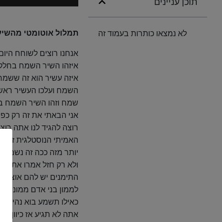
תוכן עניינים
אודיו
תמלול אוטומטי מהשיעור
לא נמצאו כותרות בעמוד זה
אנחנו רוצים לשוחח היו
איזהו השיר השמח בחלק
השמח ועלכו העשיר ראשי ת
שמח וזהו השיר השמח בחל
אני הבאתי את זה רק כפ
רוצה להגיד לנו אתה רו
האמיתי הנוסטלגית זהו מ
יותר מזה ככה זה נשמע ו
ולא רק חזל אמרו את זה
התימנים יש להם אוצר פ
לממון בני אדם ממוני ולא 
כאילו תשמע בוא נהיה רי
אתה לא תגיע אז כיוון 