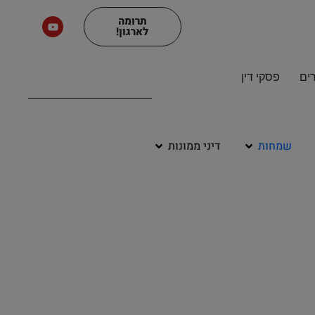
תרומה
לארגון!
ים
פסקי דין
שמחות
דיני ממונות