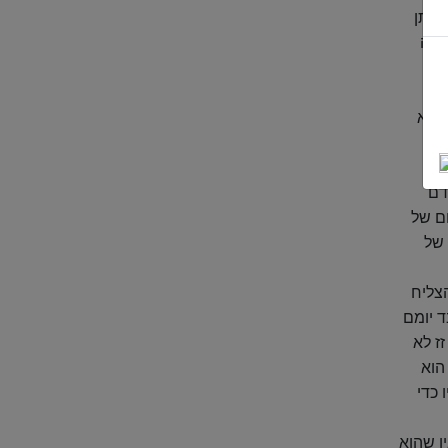
איתן
 מה
א
 רק
 הוא
תר
דם
ם של
 של
צליח
ד יומם
ז לא
הוא
 כדי
ן שהוא