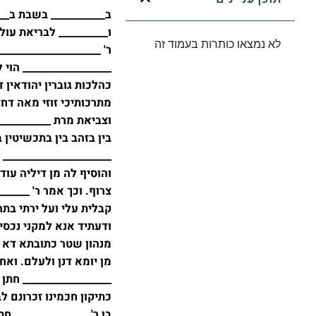
ב___________ בשבת ב__
ו__________ לבריאת עולם
לא נמצאו כותרות בעמוד זה
ר' ___________________
__________________ הוי
כהלכות גוברין יהודאין ד
מתרכותיכי זוזי מאה דחזי
וצביאת מרת ___________
בין בזהב בין בתכשיטין
______________________ 
והוסיף לה מן דיליה עו
צרוף. וכך אמר ר' _____
קבלית עלי ועל ירתי בת
ודעתיד אנא למקני נכסין
מנהון שטר כתובתא דא נד
מן יומא דנן ולעלם. ואח
__________________ חתן
כתיקון חכמינו זכרונם ל
בן ר' _______________ ח