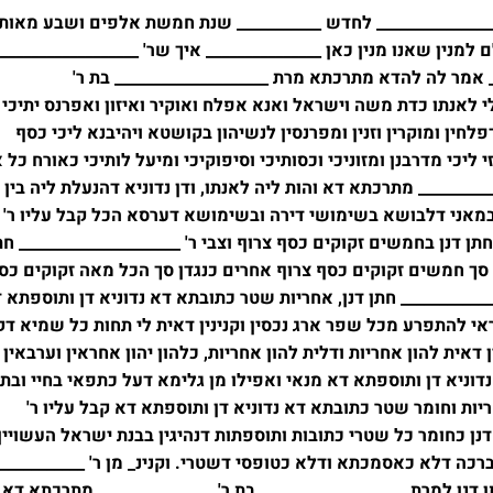
_______________ לחדש ___________ שנת חמשת אלפים ושבע מאות
 למנין שאנו מנין כאן _______________ איך שר' ___________________
__ אמר לה להדא מתרכתא מרת ____________________ בת ר'
 לי לאנתו כדת משה וישראל ואנא אפלח ואוקיר ואיזון ואפרנס יתיכי 
פלחין ומוקרין וזנין ומפרנסין לנשיהון בקושטא ויהיבנא ליכי כסף
 ליכי מדרבנן ומזוניכי וכסותיכי וסיפוקיכי ומיעל לותיכי כאורח כל
_________ מתרכתא דא והות ליה לאנתו, ודן נדוניא דהנעלת ליה בין
 במאני דלבושא בשימושי דירה ובשימושא דערסא הכל קבל עליו ר'
חתן דנן בחמשים זקוקים כסף צרוף וצבי ר' _____________________ חת
ד סך חמשים זקוקים כסף צרוף אחרים כנגדן סך הכל מאה זקוקים כס
_____________ חתן דנן, אחריות שטר כתובתא דא נדוניא דן ותוספתא 
ראי להתפרע מכל שפר ארג נכסין וקנינין דאית לי תחות כל שמיא דק
 דאית להון אחריות ודלית להון אחריות, כלהון יהון אחראין וערבאין
וניא דן ותוספתא דא מנאי ואפילו מן גלימא דעל כתפאי בחיי ובתר
ריות וחומר שטר כתובתא דא נדוניא דן ותוספתא דא קבל עליו ר'
 דנן כחומר כל שטרי כתובות ותוספתות דנהיגין בבנת ישראל העשויין
ברכה דלא כאסמכתא ודלא כטופסי דשטרי. וקנינ_ מן ר' ____________
תן דנן למרת ___________________ בת ר' _______________ מתרכתא דא