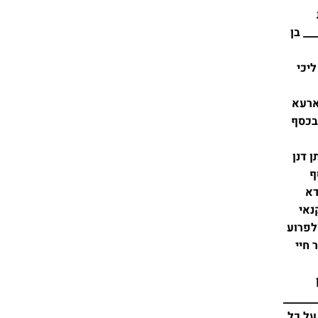
__ בן
ליכי
 ארעא
 בכסף
ן דנן
ף
דא
נאי
 לפרוע
 חיי
______
 על כל