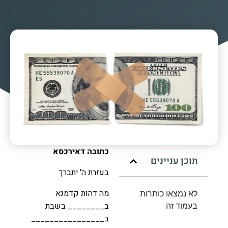
כתובה דאירכסא
ם
בעזרת ה' יתברך
מה דהות קדמנא
תרות
ב________ בשבת
ב________________