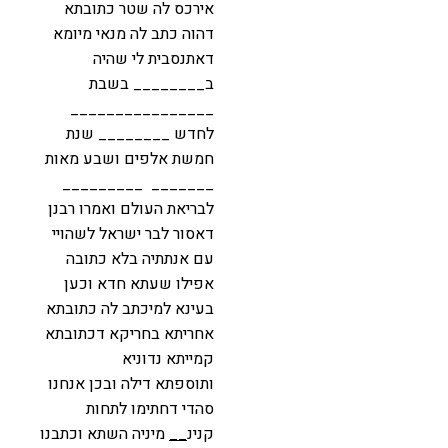
אירכס לה שטר כתובתא
דהוה כתב לה מנאי מיומא
דאתנסבית לי שהיה
ב________ בשבת
________________
לחדש ________ שנת
חמשת אלפים ושבע מאות
_______ _________
לבריאת העולם ואמרו רבנן
דאסור לבר ישראל לשהויי
עם אנתתיה בלא כתובה
אפילו שעתא חדא וכען
בעינא למיכתב לה כתובתא
אחריתא בחריקא דכתובתא
קמייתא נדוניא
ותוספתא דילה ובכן אנחנו
סהדי דחתימו לתחות
קנינ
__
מיניה השתא וכתבנו