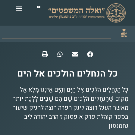
תרום
כל הנחלים הולכים אל הים
כָּל הַנְּחָלִים הֹלְכִים אֶל הַיָּם וְהַיָּם אֵינֶנּוּ מָלֵא אֶל
מְקוֹם שֶׁהַנְּחָלִים הֹלְכִים שָׁם הֵם שָׁבִים לָלָכֶת יותר
מאשר העגל רוצה לינק הפרה רוצה להניק שיעור
בספר קוהלת פרק א פסוק ז הרב יהודה ליב
נחמנסון