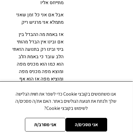
מתייחס אליו
אבל אם אני כל זמן שאני
מתמלא אני מרגיש ריק
אז באמת מה ההבדל בין
אם ובינו אין הבדל מהותי
ביני ובינו רק בתנועה הזאתי
הלב עובד כי באמת הלב
הוא כמו הוא מכניס מפה
ומוצא מפה מכניס מפה
ומוציא מפה אז הוא אף
פעם לא מרגיש מלא הוא
באמת לא מלא הכל עובר
אנו משתמשים בקובצי Cookie כדי לשפר את חווית הגלישה
דרכו והוא באמת לא מלא
שלך ולנתח את תנועת הגולשים באתר. האם את/ה מסכים/ה
כיוון שהוא לא מלא הוא
לשימוש בקובצי Cookie?
מסוגל להעביר את כל
החיות עד לאחי קטנים זה
אני מסכים/ה
אני מסרב/ת
הפירוש השלישי