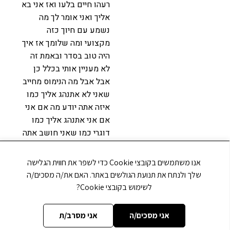
רעהו חיים בלעו ואז אני בא
אליך ואני אומר לך מה
נשמע עם חיוך כזה
מקצועי ומה שלומך אז איך
היה טוב בסדר ובאמת זה
לא מעניין אותי בכלל כן
אבל אבל מה הנימוס מחייב
שאני לא אתנהג אליך כמו
איזה אתה יודע מה אם אני
אם אני אתנהג אליך כמו
דוגרי כמו שאני חושב אתה
כמו קיר בשבילי
כאילו כמו שאנשים ככה
אנו משתמשים בקובצי Cookie כדי לשפר את חווית הגלישה
מדברים אתה כמו קיר
שלך ולנתח את תנועת הגולשים באתר. האם את/ה מסכים/ה
בשבילי לא ראיתי אותך
לשימוש בקובצי Cookie?
בכלל לא התייחסתי אליך
בכלל איש את רעהו חיים
אני מסכים/ה
אני מסרב/ת
בלעו אחד לאדם פעם