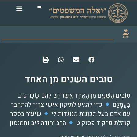
תרום
טובים השנים מן האחד
טוֹבִים הַשְּׁנַיִם מִן הָאֶחָד אֲשֶׁר יֵשׁ לָהֶם שָׂכָר טוֹב
בַּעֲמָלָם
כדי להגיע לתיקון אישי צריך להתחבר
עם אדם בעל תכונות מנוגדות לי
שיעור בספר
קוהלת פרק ד פסוק ט
הרב יהודה ליב נחמנסון