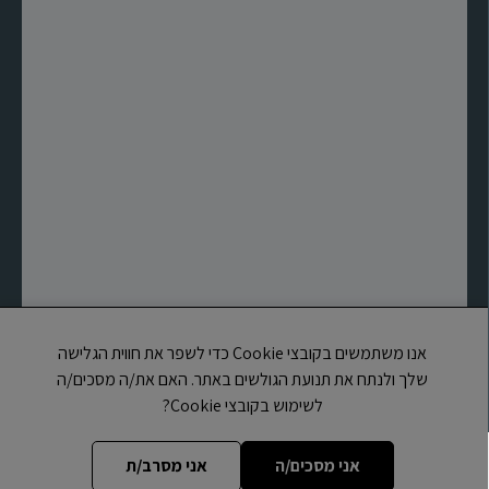
אנו משתמשים בקובצי Cookie כדי לשפר את חווית הגלישה
שלך ולנתח את תנועת הגולשים באתר. האם את/ה מסכים/ה
לשימוש בקובצי Cookie?
אתר זה משוייך לעמותת לב וחסד הוראה ומשפט ע"ר (580691673)
אני מסכים/ה
אני מסרב/ת
רחוב קפרא מנשה, 39, רחובות, מיקוד 7655452, טלפון: