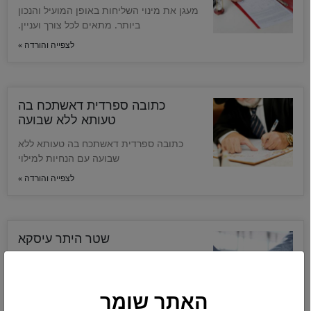
מעגן את מינוי השליחות באופן המועיל והנכון
ביותר. מתאים לכל צורך ועניין.
לצפייה והורדה »
כתובה ספרדית דאשתכח בה
טעותא ללא שבועה
כתובה ספרדית דאשתכח בה טעותא ללא
שבועה עם הנחיות למילוי
לצפייה והורדה »
שטר היתר עיסקא
שטר היתר עיסקא פרטי המשמש תחליף כשר
לשטר הלוואה בריבית – ניתן להעתיק או
להוריד כקובץ
האתר שומר