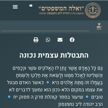
תרום
התבטלות עצמית נכונה
גַּם כָּל הָאָדָם אֲשֶׁר נָתַן לוֹ הָאֱלֹקים עֹשֶׁר וּנְכָסִים
וְהִשְׁלִיטוֹ לֶאֱכֹל מִמֶּנּוּ וְלָשֵׂאת אֶת חֶלְקוֹ וְלִשְׂמֹחַ
בַּעֲמָלוֹ זֹה מַתַּת אֱלֹהִים הִיא
כאשר האדם מבטל
את עצמו במקום הלא-נכון הוא נמשך לדברים לא
טובים
שיעור בספר קוהלת פרק ה פסוק יח
הרב יהודה ליב נחמנסון