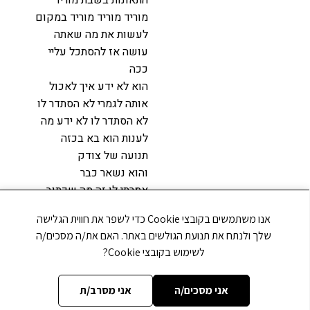
מוריד מוריד מוריד במקום
לעשות את מה שאתה
עושה אז להסתכל עליי
ככה
הוא לא ידע איך לאכול
אותה לגמרי לא הסתדר לו
לא הסתדר לו לא ידע מה
לענות הוא בא בכזה
תנועה של צודק
והוא נשאר כבר
אמרתי לו זה מה שכתוב
בגמרא שהשבת מתנה
אנו משתמשים בקובצי Cookie כדי לשפר את חווית הגלישה
טובה כשאלוקים נותן
שלך ולנתח את תנועת הגולשים באתר. האם את/ה מסכים/ה
מתנה אז יש לה מה
לשימוש בקובצי Cookie?
שנקרא נצחיות ותועלת עד
1000 2014 עד 2014
אני מסכים/ה
אני מסרב/ת
והלאה מתנה של אלוקים