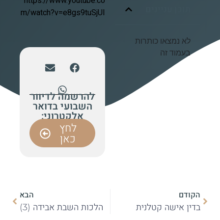
https://www.youtube.co
תוכן עניינים
m/watch?v=e8gs9tuSjUI
לא נמצאו כותרות
בעמוד זה
להרשמה לדיוור
השבועי בדואר
אלקטרוני:
לחץ
כאן
הקודם
הבא
בדין אישה קטלנית
הלכות השבת אבידה (3)