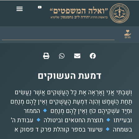
תרום
דמעת העשוקים
וְשַׁבְתִּי אֲנִי וָאֶרְאֶה אֶת כָּל הָעֲשֻׁקִים אֲשֶׁר נַעֲשִׂים
תַּחַת הַשָּׁמֶשׁ וְהִנֵּה דִּמְעַת הָעֲשֻׁקִים וְאֵין לָהֶם מְנַחֵם
וּמִיַּד עֹשְׁקֵיהֶם כֹּחַ וְאֵין לָהֶם מְנַחֵם
הממזר
ובעייתו
תוצרת החטאים וביטולה
עבודת ה'
בשמחה
שיעור בספר קוהלת פרק ד פסוק א