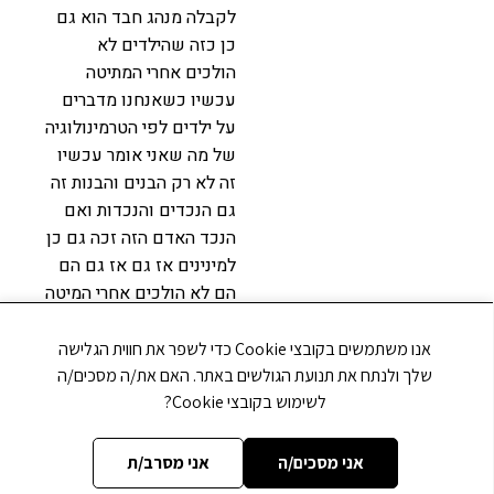
לקבלה מנהג חבד הוא גם
כן כזה שהילדים לא
הולכים אחרי המתיטה
עכשיו כשאנחנו מדברים
על ילדים לפי הטרמינולוגיה
של מה שאני אומר עכשיו
זה לא רק הבנים והבנות זה
גם הנכדים והנכדות ואם
הנכד האדם הזה זכה גם כן
למינינים אז גם אז גם הם
הם לא הולכים אחרי המיטה
למה אנחנו לא למה על פי
המנהג הזה זה לא כל עם
אנו משתמשים בקובצי Cookie כדי לשפר את חווית הגלישה
ישראל נוהג בו אבל אלה
שלך ולנתח את תנועת הגולשים באתר. האם את/ה מסכים/ה
שהולכים על פי הסוד
לשימוש בקובצי Cookie?
נוהגים בו מפני שזה בעצם
מעורר דינים על הנפטר יש
אני מסכים/ה
אני מסרב/ת
לו ילדים חוקיים והם