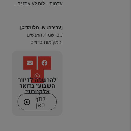
אדמות – לזה לא אתנגד…
[עריכה: ש. מלומד©️]
נ.ב. שמות האנשים
והמקומות בדויים
להרשמה לדיוור
השבועי בדואר
אלקטרוני:
לחץ
כאן