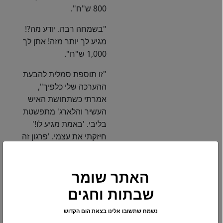
800 ש"ח".
"בשמחה רבה. יודע מה?!
מגיע לך יותר מזה! אתן לך
1,000 ש"ח".
"זו תוספת סמלית להבעת
ההערכה שלי כלפיך",
אמרתי כשתחושת האיש
העשיר והלארג' מתפשטת
בליבי. 'באמת מגיע לו!'
חיזקתי את עצמי. 'פרגון זה
לא רק במילים, עדיף תמיד
במעשים'.
האתר שומר
"אם אתה ממש רוצה"
שבתות וחגים
צחק הטכנאי, "לא אתנגד
לקבל יותר".
נשמח שתשובו אלינו בצאת הום הקדוש