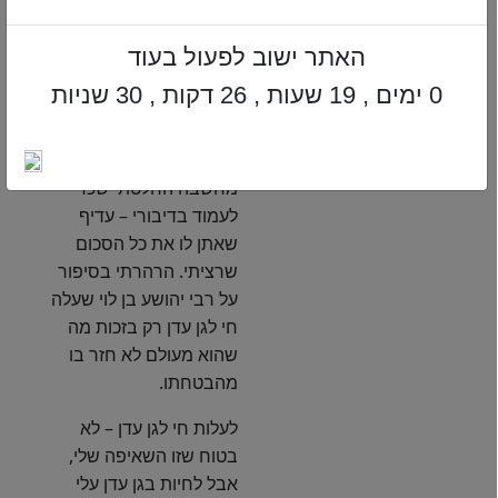
שאלתי.
האתר ישוב לפעול בעוד
"כן, היה ראוי שתיתן מה
שהבטחת, אבל זו לא
0 ימים , 19 שעות , 26 דקות , 29 שניות
חובה".
תודה הרב אמרתי. לאחר
מחשבה החלטתי שכדי
לעמוד בדיבורי – עדיף
שאתן לו את כל הסכום
שרציתי. הרהרתי בסיפור
על רבי יהושע בן לוי שעלה
חי לגן עדן רק בזכות מה
שהוא מעולם לא חזר בו
מהבטחתו.
לעלות חי לגן עדן – לא
בטוח שזו השאיפה שלי,
אבל לחיות בגן עדן עלי