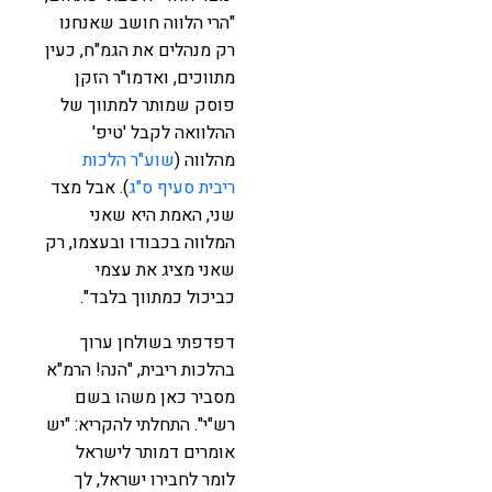
"הרי הלווה חושב שאנחנו
רק מנהלים את הגמ"ח, כעין
מתווכים, ואדמו"ר הזקן
פוסק שמותר למתווך של
ההלוואה לקבל 'טיפ'
מהלווה (
שוע"ר הלכות
ריבית סעיף ס"ג
). אבל מצד
שני, האמת היא שאני
המלווה בכבודו ובעצמו, רק
שאני מציג את עצמי
כביכול כמתווך בלבד".
דפדפתי בשולחן ערוך
בהלכות ריבית, "הנה! הרמ"א
מסביר כאן משהו בשם
רש"י". התחלתי להקריא: "יש
אומרים דמותר לישראל
לומר לחבירו ישראל, לך