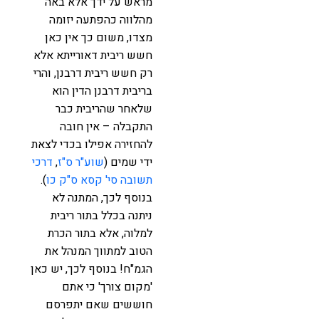
מראש על ידך אלא באה
מהלווה כהפתעה יזומה
מצדו, משום כך אין כאן
חשש ריבית דאורייתא אלא
רק חשש ריבית דרבנן, והרי
בריבית דרבנן הדין הוא
שלאחר שהריבית כבר
התקבלה – אין חובה
להחזירה אפילו בכדי לצאת
ידי שמים (
שוע"ר ס"ז
,
דרכי
תשובה סי' קסא ס"ק כו
).
בנוסף לכך, המתנה לא
ניתנה בכלל בתור ריבית
למלוה, אלא בתור הכרת
הטוב למתווך המנהל את
הגמ"ח! בנוסף לכך, יש כאן
'מקום צורך' כי אתם
חוששים שאם יתפרסם