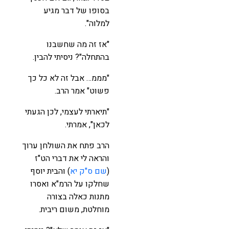
בסופו של דבר מגיע
למלוה".
"אז זה מה שחשבנו
בהתחלה"? ניסיתי להבין.
"מממ… אבל זה לא כל כך
פשוט" אמר הרב.
"תיארתי לעצמי, לכן הגעתי
לכאן", אמרתי.
הרב פתח את השולחן ערוך
והראה לי את דברי הט"ז
(
שם ס"ק יא
) והבית יוסף
שחלקו על הרמ"א ואסרו
מתנות כאלה בצורה
מוחלטת, משום ריבית.