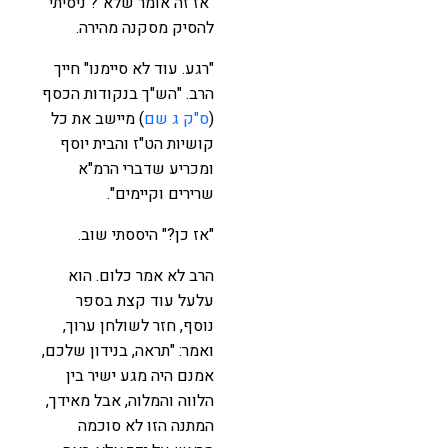
"אז זה אומר שלא"? ניסיתי
להסיק מסקנה מהירה.
"רגע. עוד לא סיימנו" חייך
הרב. "הש"ך בנקודות הכסף
(
ס"ק ג שם
) מיישב את כל
קושיות הט"ז והבית יוסף
ומכריע שדברי הרמ"א
שרירים וקיימים".
"אז כן?" היססתי שוב.
הרב לא אמר כלום. הוא
עלעל עוד קצת בספר
נוסף, חזר לשולחן ערוך,
ואמר: "תראה, בנידון שלכם,
אמנם היה מגע ישיר בין
הלווה והמלוה, אבל מאידך,
המתנה הזו לא סוכמה