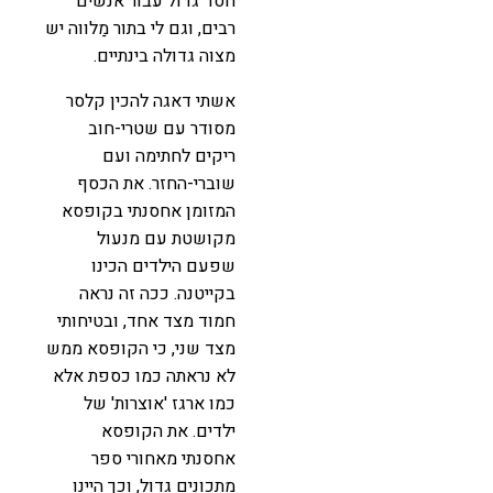
חסד גדול עבור אנשים
רבים, וגם לי בתור מַלווה יש
מצוה גדולה בינתיים.
אשתי דאגה להכין קלסר
מסודר עם שטרי-חוב
ריקים לחתימה ועם
שוברי-החזר. את הכסף
המזומן אחסנתי בקופסא
מקושטת עם מנעול
שפעם הילדים הכינו
בקייטנה. ככה זה נראה
חמוד מצד אחד, ובטיחותי
מצד שני, כי הקופסא ממש
לא נראתה כמו כספת אלא
כמו ארגז 'אוצרות' של
ילדים. את הקופסא
אחסנתי מאחורי ספר
מתכונים גדול, וכך היינו