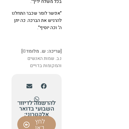
בכל משלח ידיך".
"אפשר לומר שכבר התחלנו
להרגיש את הברכה. כה יתן
ה' וכה יוסיף".
[עריכה: ש. מלומד©️]
נ.ב. שמות האנשים
והמקומות בדויים
להרשמה לדיוור
השבועי בדואר
אלקטרוני:
לחץ
כאן