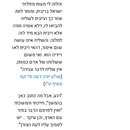
והלוה לי מעות מפלוני
ישראל בריבית, ומותר לתת
אחר כך הריבית לשליח
להביאו לו, דלא אסרה תורה
אלא ריבית הבא מיד לוה
למלוה. והשליח אינו עושה
שום איסור, דהאי ריבית לאו
דידיה הוא. ואי משום
ששלוחו של אדם כמותו,
אין שליח לדבר עבירה"
(
שו"ע יורה דעה סי' קס
סעיף ט"ז
).
"רגע, אבל מה כתוב כאן
בהמשך", חייכתי והמשכתי:
"ואין לפרסם הדבר בפני
עם הארץ, וכן עיקר … יש
לסמוך עליו לעת הצורך".