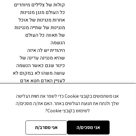
קולות של צלילים מיוחדים
כל העולם מנגן מנגינות
אחרות מנגינות של אוכל
מנגינות של שתייה מנגינות
של תאווה כל העולם
הנשמה
היהודית יש לה איזה
שהיא מנגינה עדינה של
כינור שגם כאשר הנשמה
עושה משהו לא במקום לא
לעניין האדם חטא אדם
פשע אבל= למלך להחזיק
אותו באמת דברים אמורים
אנו משתמשים בקובצי Cookie כדי לשפר את חווית הגלישה
שהוא עדיין יודע
שלך ולנתח את תנועת הגולשים באתר. האם את/ה מסכים/ה
נגן בגינו אבל ברגע שהוא
לשימוש בקובצי Cookie?
מאבד את מה שיש לו את
המיוחד שבו את הנשמתיות
אני מסכים/ה
אני מסרב/ת
שיש בו אז בשביל מה אני