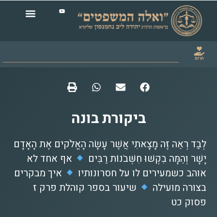
תרום
ביקורת בונה
לְבַד רְאֵה זֶה מָצָאתִי אֲשֶׁר עָשָׂה הָאֱלֹקים אֶת הָאָדָם
יָשָׁר וְהֵמָּה בִקְשׁוּ חִשְּׁבֹנוֹת רַבִּים
אף אחד לא
אוהב כשמעירים לו על חסרונותיו
איך מבקרים
בצורה מועילה
שיעור בספר קוהלת פרק ז
פסוק כט