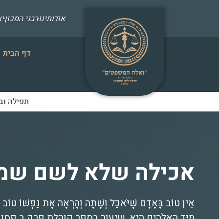
אודותינו
רבני המכון
י
דף הבית
תפילה וב
אכילה שלא לשם שמ
אֵין טוֹב בָּאָדָם שֶׁיֹּאכַל וְשָׁתָה וְהֶרְאָה אֶת נַפְשׁוֹ טוֹב בַּ
מִיַּד הָאֱלֹהִים הִיא. שיעור בספר קוהלת פרק ב פסו