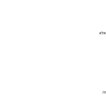
אלא
ה