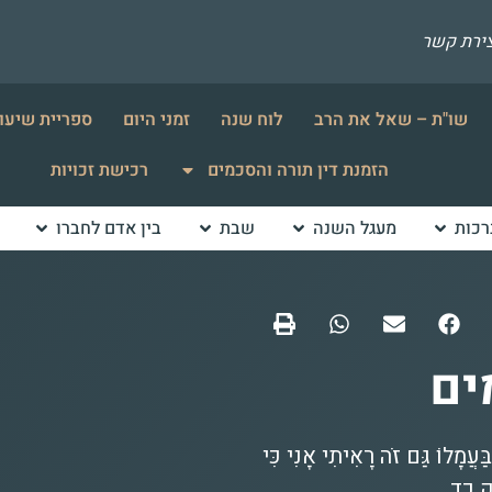
צירת קשר
שו"ת – שאל את הרב
לוח שנה
זמני היום
ספריית שיעו
הזמנת דין תורה והסכמים
רכישת זכויות
רכות
מעגל השנה
שבת
בין אדם לחברו
ים
עֲמָלוֹ גַּם זֹה רָאִיתִי אָנִי כִּי
ק כד