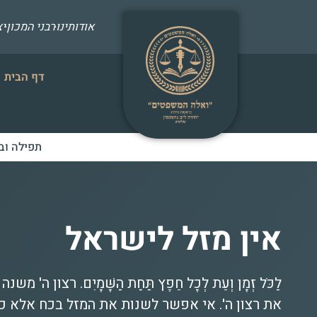
אודותינו
רבני המכון
י
דף הבית
תפילה וב
אין מזל לישראל
לַכֹּל זְמָן וְעֵת לְכָל חֵפֶץ תַּחַת הַשָּׁמָיִם. רצון ה
את רצון ה'. אי אפשר לשנות את המזל בכח אלא 