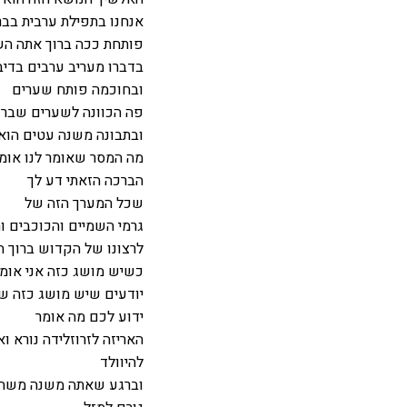
אנחנו בתפילת ערבית בבר
פותחת ככה ברוך אתה הש
בדברו מעריב ערבים בדיב
ובחוכמה פותח שערים
פה הכוונה לשערים שבר
ובתבונה משנה עטים הוא
מה המסר שאומר לנו אומר
הברכה הזאתי דע לך
שכל המערך הזה של
גרמי השמיים והכוכבים ו
לרצונו של הקדוש ברוך ה
כשיש מושג כזה אני אומר
יודעים שיש מושג כזה שנק
ידוע לכם מה אומר
האריזה לזרוזלידה נורא ו
להיוולד
וברגע שאתה משנה משהו