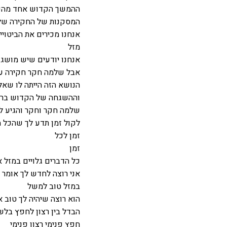
ההמשך הקדוש אחד מהפר
המסקנות של החקירה שלו
אנחנו מכירים את הביטויי
מזל
אנחנו יודעים שיש מושג כ
אבל שלמה חקר חקירה ע
הנושא הזה הייתה לו שא
וההשגחה של הקדוש ברוך 
שלמה חקר וחקר והגיע ל
לקול זמן תדע לך שהכל מ
זמן לכל
זמן
כל הדברים גלויים במזל 
אני רוצה לחדש לך אומר 
במזל טוב למשל
הוא רוצה שיהיה לך טוב א
הבדל בין רצון לחפץ בלשו
חפץ פנימי רצון פנימי