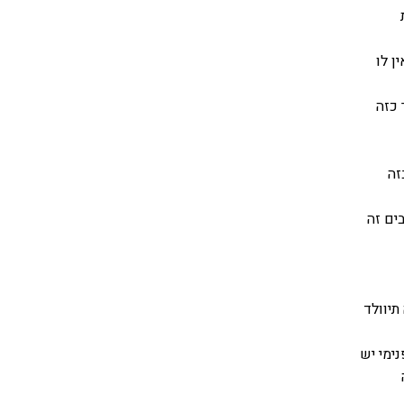
ן לו
 כזה
זה
ים זה
תיוולד
ימי יש