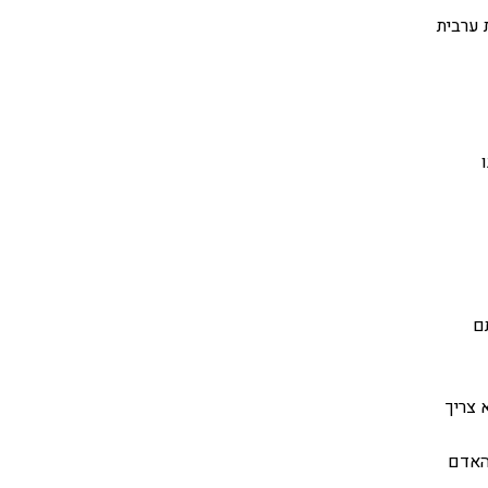
 ערבית
ם
 צריך
האדם