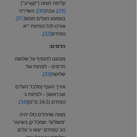
קליפה חומה ("קאָרע")
[29]
; עבה
[30]
; השדרה
באמצע העלים ממש
[31]
.
אורכו לכל הפחות י"א
טפחים
[32]
.
הדסים:
מנהגנו להוסיף על שלושה
הדסים – לפחות עוד
שלושה
[33]
.
אורך הענף (מלבד העלים
שבראשו) – לפחות ג'
טפחים (24.5 ס"מ)
[34]
.
מצוה שההדס כולו יהיה
'משולש': שמכל קן בשיעור
הג' טפחים ייצאו ג' עלים