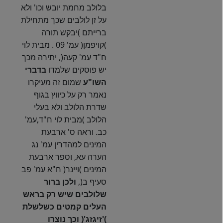
בלולב מחמת יובש וכו' ולא
על זן לולבים שכך מתחילת
ברייתם )יבקש תורה
)קויפמן( עמ' 09 . מבית לוי
ח"ד עמ' קעה(, יתירה מכך
יש פוסקים שלמדו
בדברי
השו
"
ע
שמום זה מעיקרו
נאמר רק על כיווץ בגוף
שדרת הלולב ולא בעלי
הלולב )מבית לוי ח"ד,עמ'
כב. וראה ס' ארבעת
המינים למהדרין עמ' נג
הערה עא, וספר ארבעת
המינים )ויינר( ח"א עמ' פב
סעיף ב(,
ולכן
ברור
שלולבים
שיש
רק
בראש
העלים
קמטים
כשלשלת
)'
זיגזג
'(
וכך נוצרו