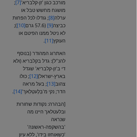
מורכב כגון 'זן-קלבריא'
[7]
;
מושגח מחשש טבל או
ערלה
[8]
; גודלו לכל הפחות
כביצה
[9]
(57.6 גרם
[10]
);
לא ניטל ממנו הפיטם או
העוקץ
[11]
.
האתרוג המהודר (בנוסף
להנ"ל): גדל בקלבריא (ולא
די ב'זן-קלבריא' שגדל
בארץ-ישראל)
[12]
; כולו
צהוב
[13]
; בעל מראה
הדר; נקי מ'בְּלֶעטְלַאךְ'
[14]
.
[הבהרה: נקודות שחורות
ובלעטלאך היינו מה
שנראה
'בהשקפה-ראשונה'
'כשאוחזו בידו', ללא עיון