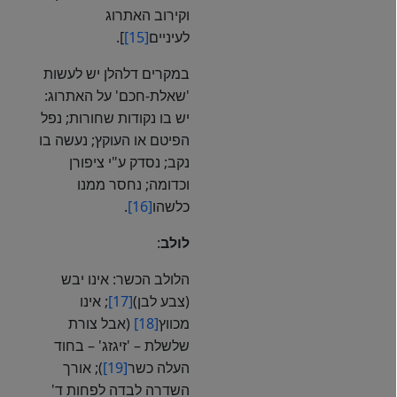
וקירוב האתרוג
לעיניים
[15]
].
במקרים דלהלן יש לעשות
'שאלת-חכם' על האתרוג:
יש בו נקודות שחורות; נפל
הפיטם או העוקץ; נעשה בו
נקב; נסדק ע"י ציפורן
וכדומה; נחסר ממנו
כלשהו
[16]
.
לולב
:
הלולב הכשר: אינו יבש
(צבע לבן)
[17]
; אינו
מכווץ
[18]
(אבל צורת
שלשלת – 'זיגזג' – בחוד
העלה כשר
[19]
); אורך
השדרה לבדה לפחות ד'