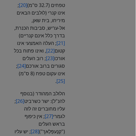
טפחים (32.7 ס"מ)
[20]
;
אינו קנרי (לולבים הבאים
מיריחו, בית שאן,
אל-עריש, סביבות הכנרת,
בדרך כלל אינם קנריים)
[21]
; העלה האמצעי אינו
קטום
[22]
, ואינו פתוח בכל
אורכו
[23]
; רוב העלים
סגורים ברוב אורכם
[24]
;
אינו עקום טפח (8 ס"מ)
.
[25]
הלולב המהודר (בנוסף
להנ"ל): ישר כשרביט
[26]
;
עליו מחוברים זה לזה
לגמרי
[27]
; אין כיפוף
בראש העלים
("קְנֶעפְּלַאךְ")
[28]
; יש עליו