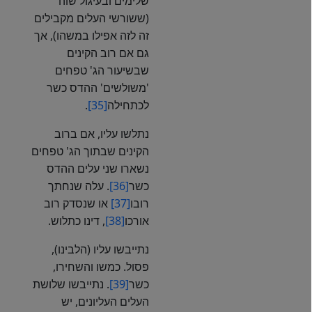
שלימים ובעיגול שוה
(ששורשי העלים מקבילים
זה לזה אפילו במשהו), אך
גם אם רוב הקינים
שבשיעור הג' טפחים
'משולשים' ההדס כשר
לכתחילה
[35]
.
נתלשו עליו, אם ברוב
הקינים שבתוך הג' טפחים
נשארו שני עלים ההדס
כשר
[36]
. עלה שנחתך
רובו
[37]
או שנסדק רוב
אורכו
[38]
, דינו כתלוש.
נתייבשו עליו (הלבינו),
פסול. כמשו והשחירו,
כשר
[39]
. נתייבשו שלושת
העלים העליונים, יש