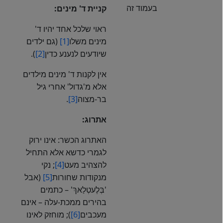
בעמוד זה
קניית ד' מינים:
ראוי שלכל אחד יהיו ד'
מינים משלו
[1]
(גם ילדים
שיודעים לנענע כדין
[2]
).
אין לקנות ד' מינים מילדים
אלא מ'גדול' אחרי גיל
בר-מצוה
[3]
.
אתרוג:
האתרוג הכשר: אינו ירוק
לגמרי כדשא אלא התחיל
להצהיב מעט
[4]
; נקי
מנקודות שחורות
[5]
(אבל
'בְּלֶעטְלַאךְ' – כתמים
בהירים ממכת-עלה – אינם
מעכבים
[6]
); מוחזק לאינו