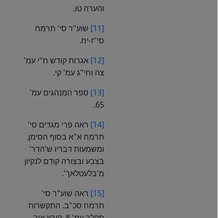
והערה טו.
[11]
שוע"ר סי' תרמח
סי"ז-יח.
[12]
אגרות קודש ח"י עמ'
צה וחי"ג עמ' קי.
[13]
ספר המנהגים עמ'
65.
[14]
ראה פרי מגדים סי'
תרמח א"א בסוף הסימן.
ומשמעות דבריו ש'הדר'
בצבע ובצורה קודם לנקיון
מ'בלעטלאך'.
[15]
ראה שוע"ר סי'
תרמח סכ"ב. התקשרות
תקלב עמ' 8. קובץ אור